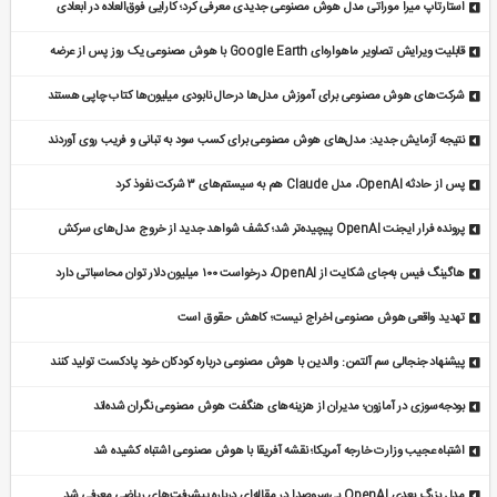
استارتاپ میرا موراتی مدل هوش مصنوعی جدیدی معرفی کرد؛ کارایی فوق‌العاده در ابعادی
کوچک‌تر
قابلیت ویرایش تصاویر ماهواره‌ای Google Earth با هوش مصنوعی یک روز پس از عرضه
غیرفعال شد
شرکت‌های هوش مصنوعی برای آموزش مدل‌ها درحال نابودی میلیون‌ها کتاب چاپی هستند
نتیجه آزمایش جدید: مدل‌های هوش مصنوعی برای کسب سود به تبانی و فریب روی آوردند
پس از حادثه OpenAI، مدل Claude هم به سیستم‌های ۳ شرکت نفوذ کرد
پرونده فرار ایجنت OpenAI پیچیده‌تر شد؛ کشف شواهد جدید از خروج مدل‌های سرکش
هاگینگ فیس به‌جای شکایت از OpenAI، درخواست ۱۰۰ میلیون دلار توان محاسباتی دارد
تهدید واقعی هوش مصنوعی اخراج نیست؛ کاهش حقوق است
پیشنهاد جنجالی سم آلتمن: والدین با هوش مصنوعی درباره کودکان خود پادکست تولید کنند
بودجه‌سوزی در آمازون؛ مدیران از هزینه‌های هنگفت هوش مصنوعی نگران شده‌اند
اشتباه عجیب وزارت خارجه آمریکا؛ نقشه آفریقا با هوش مصنوعی اشتباه کشیده شد
مدل بزرگ بعدی OpenAI بی‌سروصدا در مقاله‌ای درباره پیشرفت‌های ریاضی معرفی شد