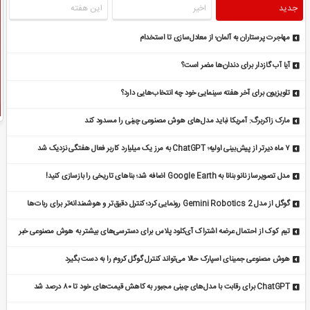
جدید
اخیر
این هفته
مهاجرت پرستاران به آلمان؛ از معادل‌سازی تا استخدام
آیا آب گازدار برای دندان‌ها مضر است؟
تلویزیون برای آخر هفته سینمایی خود چه انتخاب‌هایی دارد؟
مارک زاکربرگ: آمریکا نباید مدل‌های هوش مصنوعی چینی را مسدود کند
۷ ماه دیرتر از پیش‌بینی اولیه؛ ChatGPT به مرز یک میلیارد کاربر فعال هفتگی نزدیک شد
مدل تصویرساز نانو بنانا به Google Earth اضافه شد؛ بناهای تاریخی را بازسازی کنید!
گوگل از مدل Gemini Robotics 2 رونمایی کرد؛ کنترل دقیق‌تر و هوشمندانه‌تر برای ربات‌ها
[تماشا کنید]
تیم کوک از احتمال عرضه اشتراک آی‌کلود پلاس برای دسترسی‌های بیشتر به هوش مصنوعی خبر
داد
هوش مصنوعی جمینای اسپارک حالا می‌تواند کنترل گوگل کروم را به دست بگیرد
ChatGPT برای رقابت با مدل‌های چینی مجبور به کاهش قیمت‌های خود تا ۸۰ درصد شد