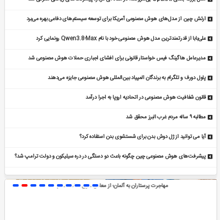
ارتش چین از مدل‌های هوش مصنوعی آمریکا برای توسعه سیستم‌های دفاعی بهره می‌برد
علی‌بابا از قدرتمندترین مدل هوش مصنوعی خود با نام Qwen3.8-Max رونمایی کرد
مدیرعامل هاگینگ فیس خواستار قانونی برای افشای اجباری حملات هوش مصنوعی شد
پاول دورف و تلگرام به برندگان المپیاد بین‌المللی هوش مصنوعی جایزه می‌دهند
قانون شفافیت هوش مصنوعی در اتحادیه اروپا به اجرا درآمد
مطالبه ۹ ساله مردم غرب البرز محقق شد
آیا می توانید از ژل دوش بدن برای شستشوی بدن استفاده کرد؟
پیشرفت‌های هوش مصنوعی چین چگونه باعث دو دستگی در دره سیلیکون و دولت ترامپ شد؟
آیا آب گازدار برای دندان‌ها مضر است؟