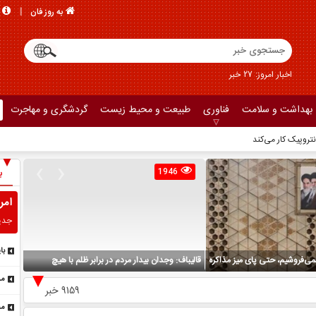
به روز فان
اخبار امروز: 27 خبر
بهداشت و سلامت
فناوری
طبیعت و محیط زیست
گردشگری و مهاجرت
›
‹
ب
1946
امر
جدی
نمی‌فروشیم، حتی پای میز مذاکره
قالیباف: وجدان بیدار مردم در برابر ظلم با هیچ
کوثری:
با Mythos آنتروپیک کار
تهدیدی خاموش نخواهد شد
۱۴۰۵ به مجلس می‌رود
9159 خبر
تو
مح