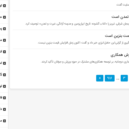
اف
 تسلیت گفت.
تو
بر
و تمدن است
حا
زی
یمت بنزین است
سی
لوگیری از گرانی این حامل انرژی خبر داد و گفت: اکنون زمان افزایش قیمت بنزین نیست.
Codex
ان
ترش همکاری
داری دوجانبه، بر توسعه همکاری‌های مشترک در حوزه ورزش و جوانان تأکید کردند.
اس
…
916
3
ص
تو
سه
قا
شک
«ک
می
مح
را