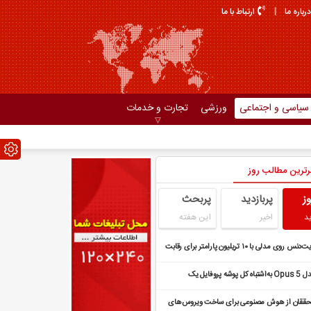
درباره ما
ارتباط با ما
سیاسی و اجتماعی
ورزشی
تجارت و خدمات
رترین مطالب روز
3150
1662
وز
پربازدید
پربحث
د
اخیر
این هفته
بایت‌دنس روی مدلی با ۱۰ تریلیون پارامتر برای رقابت
 پیش‌نویس لایحه جدید قانون احزاب سال
بیانیه مشترک جمهوری اسلامی ایران و عمان
 می‌کند
مدل Opus 5 به‌اشتباه کل پوشه پروفایل یک
سعه‌دهنده را هنگام پشتیبان‌گیری حذف کرد
ققان از هوش مصنوعی برای ساخت ویروس‌های