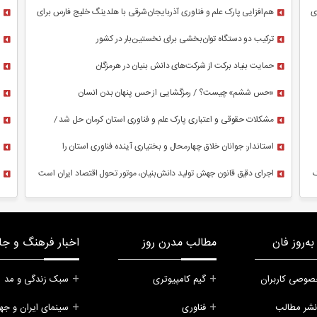
بنیان
هم‌افزایی پارک علم و فناوری آذربایجان‌شرقی با هلدینگ خلیج فارس برای
ارتقای شرکت‌های نفتی و پتروشیمی
ترکیب دو دستگاه توان‌بخشی برای نخستین‌بار در کشور
حمایت بنیاد برکت از شرکت‌های دانش بنیان در هرمزگان
«حس ششم» چیست؟ / رمزگشایی از حس پنهان بدن انسان
مشکلات حقوقی و اعتباری پارک علم و فناوری استان کرمان حل شد /
ساختمان ملکی نداریم
استاندار: جوانان خلاق چهارمحال و بختیاری آینده فناوری استان را
می‌سازند
گ
اجرای دقیق قانون جهش تولید دانش‌بنیان، موتور تحول اقتصاد ایران است
ه‌روز فان
مطالب مدرن روز
اخبار فرهنگ و جا
صوصی کاربران
گیم کامپیوتری
سبک زندگی و مد
نشر مطالب
فناوری
سینمای ایران و جه