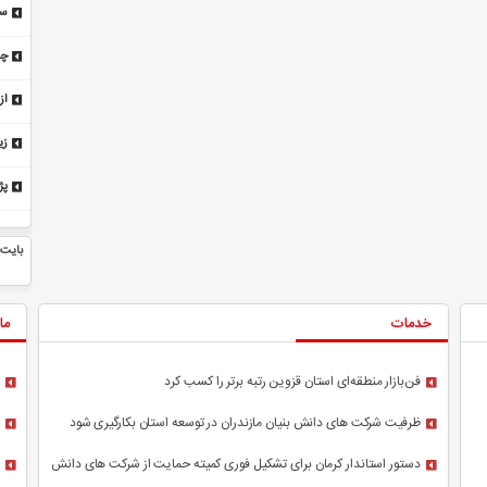
سر
چر
از
زی
و 
ان
شت فرماندار رامیان را تسلیت گفت
محدودکردن زمان غذاخوردن به ۹ ساعت، توانایی‌های
ذهنی را تقویت می‌کند
خدمات
ما
فن‌بازار منطقه‌ای استان قزوین رتبه برتر را کسب کرد
ظرفیت شرکت های دانش بنیان مازندران در توسعه استان بکارگیری شود
دستور استاندار کرمان برای تشکیل فوری کمیته حمایت از شرکت های دانش