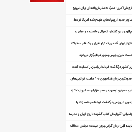
ید استفاده کردند
ج‌علی‌اکبری: تحرکات سازمان‌یافته‌ای برای ترویج
هنگی انجام می‌شود
اویر جدید از پهپادهای منهدم‌شده آمریکا توسط
اه
م‌الهدی: دو گفتمان انحرافی «تسلیم» و «یاس»
اومت را تضعیف می‌کند
اع از ایران گاه در یک تیتر دقیق و یک قلم مسئولانه
اصه می شود
ست خبری رئیس‌جمهور فردا برگزار می‌شود
یر کشور درگذشت فرماندار رامیان را تسلیت گفت
محدودکردن زمان غذاخوردن به ۹ ساعت، توانایی‌های
نی را تقویت می‌کند
دیو محرم و اربعین در عصر هزاران صدا؛ روایت تازه
است؟
اقچی در پیامی درگذشت ابوالقاسم قاسم‌زاده را
لیت گفت
اجرانی: آذربایجان کتاب گشوده تاریخ ایران و مدرسه
ادگی و تمدن است
اینده البرز: زمان گرانی بنزین نیست؛ مجلس مخالف