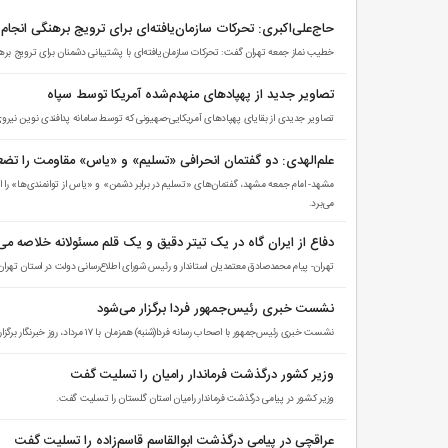
حاج‌علی‌اکبری: تحرکات سازمان‌یافته‌ای برای ترویج برهنگی انجام
خطیب نماز جمعه تهران گفت: تحرکات سازمان‌یافته‌ای با پشتیبانی دشمنان برای ترویج بره
تصاویر جدید از پهپادهای منهدم‌شده آمریکا توسط سپاه
تصاویر جدیدی از بقایای پهپادهای آمریکایی-صهیونی که توسط سامانه‌ پدافندی نوین نیروی
علم‌الهدی: دو گفتمان انحرافی «تسلیم» و «یاس» مقاومت را تضع
مشهد- امام جمعه مشهد، گفتمان‌های «تسلیم در برابر دشمن» و «یاس از توانمندی‌ها» را ا
می‌برد.
دفاع از ایران گاه در یک تیتر دقیق و یک قلم مسئولانه خلاصه م
تهران- پیام محمدصادق معتمدیان استاندار و رئیس شورای اطلاع‌رسانی دولت در استان تهران
نشست خبری رئیس‌جمهور فردا برگزار می‌شود
نشست خبری رئیس‌جمهور با اصحاب رسانه فردا(شنبه) همزمان با ۱۷ مرداد، روز خبرنگار برگزار می‌شود.
وزیر کشور درگذشت فرماندار رامیان را تسلیت گفت
وزیر کشور در پیامی درگذشت فرماندار رامیان استان گلستان را تسلیت گفت.
عراقچی در پیامی درگذشت ابوالقاسم قاسم‌زاده را تسلیت گفت