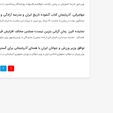
وزیر امور خارجه کشورمان در پیامی درگذشت ابوالقاسم قاسم‌زاده روزنامه‌نگار پیشکسوت را
مهاجرانی: آذربایجان کتاب گشوده تاریخ ایران و مدرسه آزادگی 
سخنگوی دولت در پیامی به مناسبت ۱۴ مرداد، روز تبریز، با تبریک این مناسبت به مردم آذربایجان شرقی، تبریز را «کتاب گشوده تاریخ ایران‌زمین و مدرسه آزادگی، غیرت و تمدن» توصیف کرد.
نماینده البرز: زمان گرانی بنزین نیست؛ مجلس مخالف افزایش ق
هشتگرد - نماینده مردم غرب استان البرز از نامه جمعی از نمایندگان به رئیس‌جمهور برای ج
توافق وزیر ورزش و جوانان ایران با همتای آذربایجانی برای گس
وزیر ورزش و جوانان جمهوری اسلامی ایران و وزیر جوانان و ورزش جمهوری آذربایجان در دی
2
1