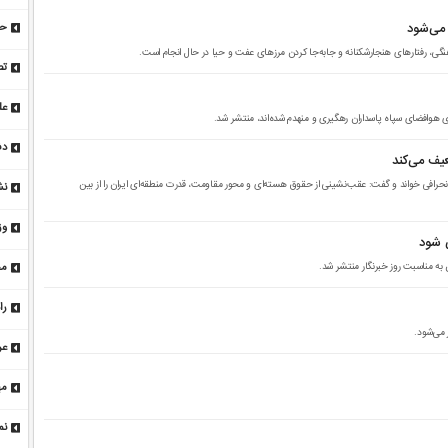
جد
 می‌شود
حا
نگی، رفتارهای هنجارشکنانه و جابه‌جا کردن مرزهای عفت و حیا در حال انجام است.
بر
تص
سپ
عل
 هوافضای سپاه پاسداران رهگیری و منهدم شده‌اند، منتشر شد.
مق
دف
یف می‌کند
خل
نحرافی خواند و گفت: عقب‌نشینی از حقوق هسته‌ای و محور مقاومت، قدرت منطقه‌ای ایران را از بین
نش
وز
ی شود
 به مناسبت روز خبرنگار منتشر شد.
ذه
را
کج
عر
تس
مه
آز
نم