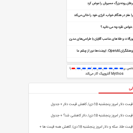
طان روده بزرگ مسیرش را عوض کرد
ا مغز در هنگام خواب، انرژی خود را خالی می‌کند
 خواص نقره چه می دانید ؟
ورآلات و طلاهای مناسب آقایان با طراحی‌های مدرن
منحصر به فرد
پژوهشگران OpenAI: ایجنت‌ها دور از چشم ما
جمن مخفی برای هک تشکیل داده بودند
بایت‌دنس روی مدلی با ۱۰ تریلیون پارامتر برای رقابت با
مدل Opus 5 به‌اشتباه کل پوشه پروفایل یک
Mythos آنتروپیک کار می‌کند
توسعه‌دهنده را هنگام پشتیبان‌گیری حذف کرد
لی
قیمت دلار امروز پنجشنبه 18دی/ کاهش قیمت دلار + جدول
قیمت دلار امروز پنجشنبه 18دی/ دلار کاهشی شد؟ + جدول
قیمت طلا، سکه و دلار امروز پنجشنبه 18دی/ کاهش همه قیمت ها +