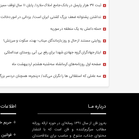
ثبت ۳۷ هزار پارسل در بانک جامع املاک ملارد/ پایان ۱۱ سال توقف ممیزی
نداشتن پشتوانه ضعف بزرگ کشتی ایران است/ یزدانی در امور دخالت
نکند
حمله داعش به یک منطقه در سوریه
روایتی مستند از حال و روز بازماندگان میناب؛ بهت، سکوت و سرزنش!
ایثار جهادگران گروه جهادی شهدا برای رفع بی آبی روستای عبدالملکی
سبزوار
صفحه اول روزنامه‌های کرمانشاه سه‌شنبه هشتم اردیبهشت ماه
سه عاملی که استقلالی ها را نگران می‌کند/ »پنجره» همچنان دردسر بزر
است
درباره مـا
اطلاعات ب
حریم خ
به‌روز فان از سال ۱۳۹۱ رسانه‌ای در حوزه ارائه روزانه
مطالب سرگرم‌کننده و فان است که با انتشار
قوانین 
محتوای جذاب، متنوع و مناسب برای علاقه‌مندان