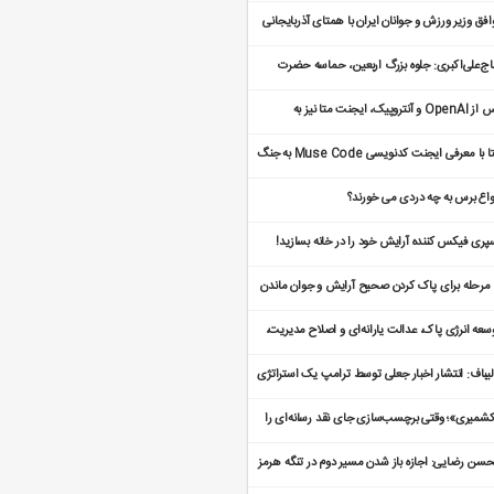
زایش قیمت بنزین است
افق وزیر ورزش و جوانان ایران با همتای آذربایجانی
ای گسترش همکاری
ج‌علی‌اکبری: جلوه بزرگ اربعین، حماسه حضرت
نب (س) است
پس از OpenAI و آنتروپیک، ایجنت متا نیز به
ستم‌های یک شرکت نفوذ کرد
متا با معرفی ایجنت کدنویسی Muse Code به جنگ
 و Claude Code رفت
واع برس به چه دردی می خورند؟
پری فیکس کننده آرایش خود را در خانه بسازید!
5 مرحله برای پاک کردن صحیح آرایش و جوان ماندن
ورت
سعه انرژی پاک، عدالت یارانه‌ای و اصلاح مدیریت،
 محور تحول اقتصادی
لیباف: انتشار اخبار جعلی توسط ترامپ یک استراتژی
ست خورده است
شمیری»؛ وقتی برچسب‌سازی جای نقد رسانه‌ای را
‌گیرد
سن رضایی: اجازه باز شدن مسیر دوم در تنگه هرمز
 نخواهیم داد