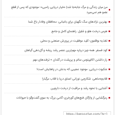
مرز میان زندگی و مرگ جابه‌جا شد| «خیار دریایی زامبی»؛ موجودی که پس از قطع
عضو هم نمی‌میرد
بهترین نژادهای سگ نگهبان برای باغبانی: محافظان وفادار باغ شما
هرس درخت هلو و شلیل: راهنمای کامل و جامع
تغذیه بوقلمون؛ کلید موفقیت در پرورش صنعتی و محلی
کود فسفر: همه چیز درباره مهم‌ترین عنصر رشد ریشه و گل‌دهی گیاهان
راز داشتن اکالیپتوس سالم و پرپشت در گلدان + ترفندهای مهم
عنکبوت دریایی: موجود عجیبی که بدنش در پاهایش است!
قلابچه‌ماهی: شکارچی نورانی اعماق دریا با قلاب مرگبار!
آشنایی با نحوه رشد و مراقبت از درخت دارچین
رمزگشایی از واژگان فنچ‌های گورخری؛ گامی بزرگ به سوی گفت‌وگو با حیوانات