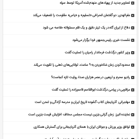
تصاویر جدید از پهپادهای منهدم‌شده آمریکا توسط سپاه
علم‌الهدی: دو گفتمان انحرافی «تسلیم» و «یاس» مقاومت را تضعیف می‌کند
دفاع از ایران گاه در یک تیتر دقیق و یک قلم مسئولانه خلاصه می شود
نشست خبری رئیس‌جمهور فردا برگزار می‌شود
وزیر کشور درگذشت فرماندار رامیان را تسلیت گفت
محدودکردن زمان غذاخوردن به ۹ ساعت، توانایی‌های ذهنی را تقویت می‌کند
رادیو محرم و اربعین در عصر هزاران صدا؛ روایت تازه کجاست؟
عراقچی در پیامی درگذشت ابوالقاسم قاسم‌زاده را تسلیت گفت
مهاجرانی: آذربایجان کتاب گشوده تاریخ ایران و مدرسه آزادگی و تمدن است
نماینده البرز: زمان گرانی بنزین نیست؛ مجلس مخالف افزایش قیمت بنزین است
توافق وزیر ورزش و جوانان ایران با همتای آذربایجانی برای گسترش همکاری