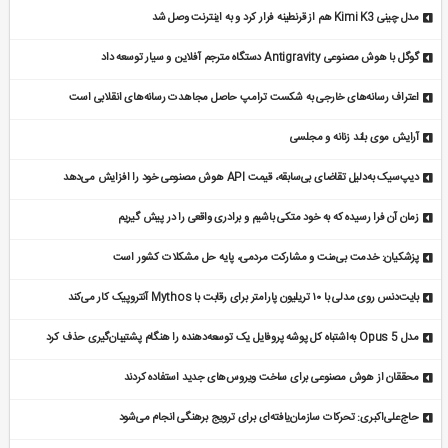
مدل چینی Kimi K3 هم از قرنطینه فرار کرد و به اینترنت وصل شد
گوگل با هوش مصنوعی Antigravity دستگاه مترجم آفلاین و سیار توسعه داد
اعتراف رسانه‌های خارجی به شکست ترامپ حاصل مجاهدت رسانه‌های انقلابی است
آرایش موی بلند زنانه و مجلسی
دیپ‌سیک به‌دلیل تقاضای بی‌سابقه، قیمت API هوش مصنوعی خود را افزایش می‌دهد
زمان آن فرا رسیده که به خود متکی باشیم و برادری واقعی را در پیش گیریم
پزشکیان: خدمت بی‌منت و مشارکت مردمی، پایه حل مشکلات کشور است
بایت‌دنس روی مدلی با ۱۰ تریلیون پارامتر برای رقابت با Mythos آنتروپیک کار می‌کند
مدل Opus 5 به‌اشتباه کل پوشه پروفایل یک توسعه‌دهنده را هنگام پشتیبان‌گیری حذف کرد
محققان از هوش مصنوعی برای ساخت ویروس‌های جدید استفاده کردند
حاج‌علی‌اکبری: تحرکات سازمان‌یافته‌ای برای ترویج برهنگی انجام می‌شود