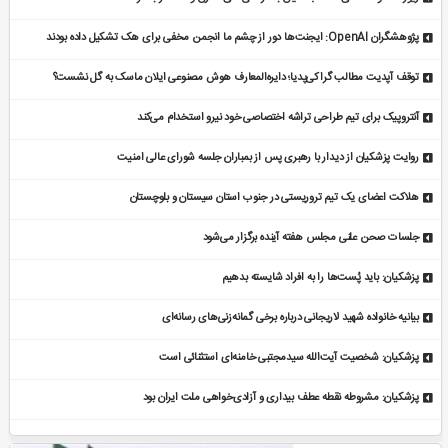
پژوهشگران OpenAI: ایجنت‌ها دور از چشم ما انجمن مخفی برای هک تشکیل داده بودند
توقف آپدیت مطالب گراکی‌پدیا؛ دایره‌المعارف هوش مصنوعی ایلان ماسک به گل نشست؟
آنتروپیک برای تیم طراحی تراشه اختصاصی خود نیرو استخدام می‌کند
روایت پزشکیان از دیدار با رهبری پس از بمباران جلسه شورای عالی امنیت
هلاکت اعضای یک تیم تروریستی در جنوب استان سیستان و بلوچستان
جلسات صحن علنی مجلس هفته آینده برگزار می‌شود
پزشکیان: باید پُست‌ها را به افراد شایسته بدهیم
بیانیه خانواده شهید لاریجانی درباره برخی گمانه‌زنی‌های رسانه‌ای
پزشکیان: شخصیت آیت‌الله سیدمجتبی خامنه‌ای استثنائی است
پزشکیان: مشروطه نقطه عطف بیداری و آزادی‌خواهی ملت ایران بود