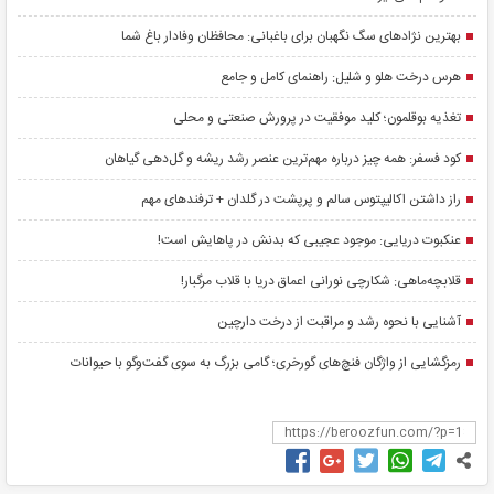
بهترین نژادهای سگ نگهبان برای باغبانی: محافظان وفادار باغ شما
هرس درخت هلو و شلیل: راهنمای کامل و جامع
تغذیه بوقلمون؛ کلید موفقیت در پرورش صنعتی و محلی
کود فسفر: همه چیز درباره مهم‌ترین عنصر رشد ریشه و گل‌دهی گیاهان
راز داشتن اکالیپتوس سالم و پرپشت در گلدان + ترفندهای مهم
عنکبوت دریایی: موجود عجیبی که بدنش در پاهایش است!
قلابچه‌ماهی: شکارچی نورانی اعماق دریا با قلاب مرگبار!
آشنایی با نحوه رشد و مراقبت از درخت دارچین
رمزگشایی از واژگان فنچ‌های گورخری؛ گامی بزرگ به سوی گفت‌وگو با حیوانات