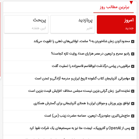
برترین مطالب روز
امروز
پربازدید
پربحث
جدید
اخیر
این هفته
محدودکردن زمان غذاخوردن به ۹ ساعت، توانایی‌های ذهنی را تقویت می‌کند
رادیو محرم و اربعین در عصر هزاران صدا؛ روایت تازه کجاست؟
عراقچی در پیامی درگذشت ابوالقاسم قاسم‌زاده را تسلیت گفت
مهاجرانی: آذربایجان کتاب گشوده تاریخ ایران و مدرسه آزادگی و تمدن است
نماینده البرز: زمان گرانی بنزین نیست؛ مجلس مخالف افزایش قیمت بنزین است
توافق وزیر ورزش و جوانان ایران با همتای آذربایجانی برای گسترش همکاری
حاج‌علی‌اکبری: جلوه بزرگ اربعین، حماسه حضرت زینب (س) است
پس از OpenAI و آنتروپیک، ایجنت متا نیز به سیستم‌های یک شرکت نفوذ کرد