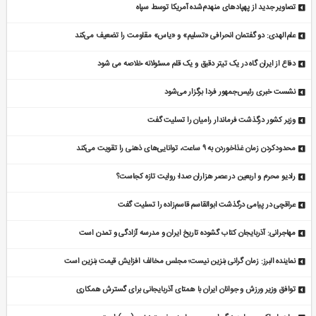
تصاویر جدید از پهپادهای منهدم‌شده آمریکا توسط سپاه
علم‌الهدی: دو گفتمان انحرافی «تسلیم» و «یاس» مقاومت را تضعیف می‌کند
دفاع از ایران گاه در یک تیتر دقیق و یک قلم مسئولانه خلاصه می شود
نشست خبری رئیس‌جمهور فردا برگزار می‌شود
وزیر کشور درگذشت فرماندار رامیان را تسلیت گفت
محدودکردن زمان غذاخوردن به ۹ ساعت، توانایی‌های ذهنی را تقویت می‌کند
رادیو محرم و اربعین در عصر هزاران صدا؛ روایت تازه کجاست؟
عراقچی در پیامی درگذشت ابوالقاسم قاسم‌زاده را تسلیت گفت
مهاجرانی: آذربایجان کتاب گشوده تاریخ ایران و مدرسه آزادگی و تمدن است
نماینده البرز: زمان گرانی بنزین نیست؛ مجلس مخالف افزایش قیمت بنزین است
توافق وزیر ورزش و جوانان ایران با همتای آذربایجانی برای گسترش همکاری