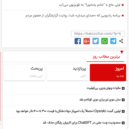
لیلی عاج با “خانم یامامورا” به تلویزیون می‌آید
برنامه رادیویی که «صدای میدان» شد/ روایت گزارشگران از حضور مردم
برترین مطالب روز
امروز
پربازدید
پربحث
جدید
اخیر
این هفته
مالیات پنهان بنزین بی‌کیفیت
مدل موی لیر برای موی کوتاه و بلند
اولین گجت OpenAI احتمالاً یک اسپیکر دونات‌شکل با قیمت ۳۰۰ تا ۴۰۰ دلار خواهد بود
محدودیت چت متنی در ChatGPT برای کاربران رایگان حذف شد