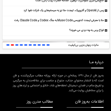
حاج‌علی‌اکبری: جلوه بزرگ اربعین، حماسه حضرت زینب (س) است
پس از OpenAI و آنتروپیک، ایجنت متا نیز به سیستم‌های یک شرکت نفوذ کرد
متا با معرفی ایجنت کدنویسی Muse Code به جنگ Codex و Claude Code رفت
انواع برس به چه دردی می خورند؟
 بی‌کیفیت
مدل موی لیر برای موی کوتا
درباره مـا
به‌روز فان از سال ۱۳۹۱ رسانه‌ای در حوزه ارائه روزانه مطالب سرگرم‌کننده و فان
است که با انتشار محتوای جذاب، متنوع و مناسب برای علاقه‌مندان به سرگرمی
و تفریح سالم در فضای دیجیتال، لحظه‌های شاد، خلاق و اجتماعی و ترندهای روز
را برای مخاطبان روایت می‌کند.
اطلاعات به‌روز فان
مطالب مدرن روز