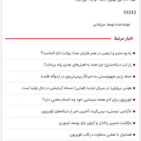
59243
نوشته شده توسط:
خبرآنلاین
اخبار مرتبط
رادیو محرم و اربعین در عصر هزاران صدا؛ روایت تازه کجاست؟
راز تب دنباله‌سازی؛ چرا همه به فصل‌های بعدی پناه برده‌اند؟
حمله رژیم صهیونیستی به خبرنگار پرس‌تی‌وی در اردوگاه قلندیا
هومن برق‌نورد در سریال جدید اطیابی/ نسخه آزمایشی در حال تولید است
تلویزیون برای آخر هفته سینمایی خود چه انتخاب‌هایی دارد؟
«آژانس دوستی» برمی‌گردد؛ آخرین خبر از دنباله‌های تلویزیون
بازگشت حسین پاکدل و آزمون تازه یوسف تیموری
قصابیان با نقشی متفاوت در قاب تلویزیون