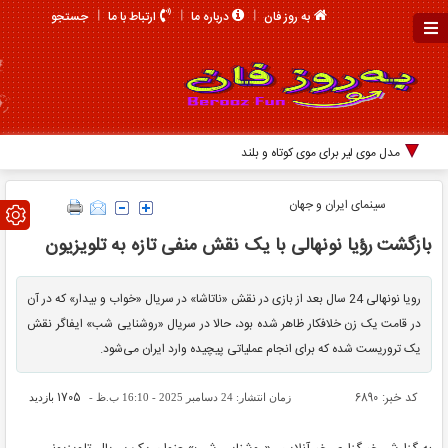
جستجو
به روز فان
درباره ما
ارتباط با ما
مدل موی لیر برای موی کوتاه و بلند
سینمای ایران و جهان
بازگشت رؤیا نونهالی با یک نقش منفی تازه به تلویزیون
رویا نونهالی 24 سال بعد از بازی در نقش «ناتاشا» در سریال «خواب و بیدار» که در آن
در قامت یک زن خلافکار ظاهر شده بود، حالا در سریال «روشنایی شب» ایفاگر نقش
یک تروریست شده که برای انجام عملیاتی پیچیده وارد ایران می‌شود.
کد خبر: 6890
1705
زمان انتشار: 24 دسامبر 2025 - 16:10 ب.ظ -
بازدید