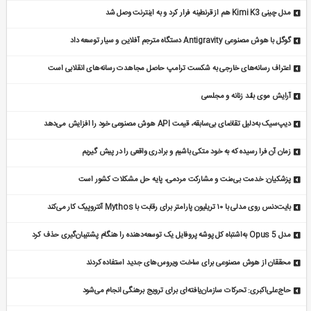
مدل چینی Kimi K3 هم از قرنطینه فرار کرد و به اینترنت وصل شد
گوگل با هوش مصنوعی Antigravity دستگاه مترجم آفلاین و سیار توسعه داد
اعتراف رسانه‌های خارجی به شکست ترامپ حاصل مجاهدت رسانه‌های انقلابی است
آرایش موی بلند زنانه و مجلسی
دیپ‌سیک به‌دلیل تقاضای بی‌سابقه، قیمت API هوش مصنوعی خود را افزایش می‌دهد
زمان آن فرا رسیده که به خود متکی باشیم و برادری واقعی را در پیش گیریم
پزشکیان: خدمت بی‌منت و مشارکت مردمی، پایه حل مشکلات کشور است
بایت‌دنس روی مدلی با ۱۰ تریلیون پارامتر برای رقابت با Mythos آنتروپیک کار می‌کند
مدل Opus 5 به‌اشتباه کل پوشه پروفایل یک توسعه‌دهنده را هنگام پشتیبان‌گیری حذف کرد
محققان از هوش مصنوعی برای ساخت ویروس‌های جدید استفاده کردند
حاج‌علی‌اکبری: تحرکات سازمان‌یافته‌ای برای ترویج برهنگی انجام می‌شود