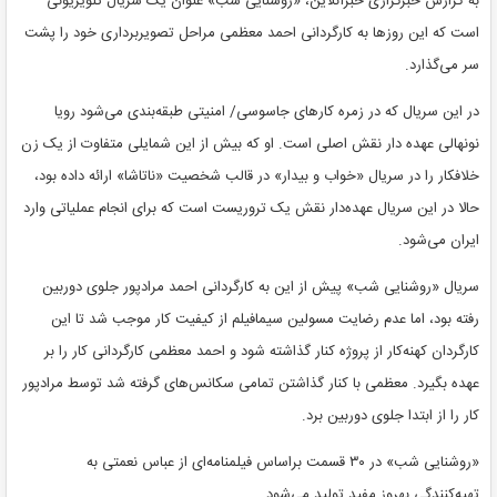
به گزارش خبرگزاری خبرآنلاین، «روشنایی شب» عنوان یک سریال تلویزیونی
است که این روزها به کارگردانی احمد معظمی مراحل تصویربرداری خود را پشت
سر می‌گذارد.
در این سریال که در زمره کارهای جاسوسی/ امنیتی طبقه‌بندی می‌شود رویا
نونهالی عهده دار نقش اصلی است. او که بیش از این شمایلی متفاوت از یک زن
خلافکار را در سریال «خواب و بیدار» در قالب شخصیت «ناتاشا» ارائه داده بود،
حالا در این سریال عهده‌دار نقش یک تروریست است که برای انجام عملیاتی وارد
ایران می‌شود.
سریال «روشنایی شب» پیش از این به کارگردانی احمد مرادپور جلوی دوربین
رفته بود، اما عدم رضایت مسولین سیمافیلم از کیفیت کار موجب شد تا این
کارگردان کهنه‌کار از پروژه کنار گذاشته شود و احمد معظمی کارگردانی کار را بر
عهده بگیرد. معظمی با کنار گذاشتن تمامی سکانس‌های گرفته شد توسط مرادپور
کار را از ابتدا جلوی دوربین برد.
«روشنایی شب» در ۳۰ قسمت براساس فیلمنامه‌ای از عباس نعمتی به
تهیه‌کنندگی بهروز مفید تولید می‌شود.