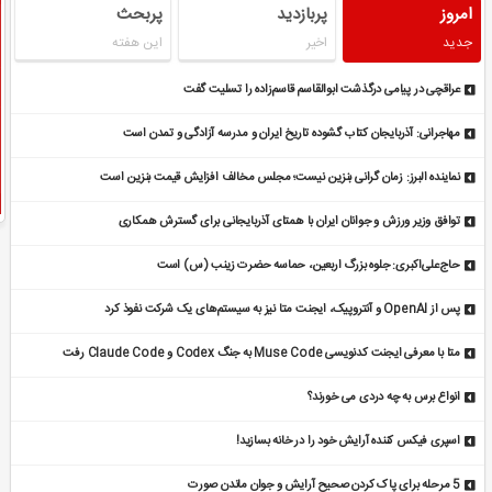
امروز
پربازدید
پربحث
جدید
اخیر
این هفته
عراقچی در پیامی درگذشت ابوالقاسم قاسم‌زاده را تسلیت گفت
مهاجرانی: آذربایجان کتاب گشوده تاریخ ایران و مدرسه آزادگی و تمدن است
نماینده البرز: زمان گرانی بنزین نیست؛ مجلس مخالف افزایش قیمت بنزین است
توافق وزیر ورزش و جوانان ایران با همتای آذربایجانی برای گسترش همکاری
حاج‌علی‌اکبری: جلوه بزرگ اربعین، حماسه حضرت زینب (س) است
پس از OpenAI و آنتروپیک، ایجنت متا نیز به سیستم‌های یک شرکت نفوذ کرد
متا با معرفی ایجنت کدنویسی Muse Code به جنگ Codex و Claude Code رفت
انواع برس به چه دردی می خورند؟
اسپری فیکس کننده آرایش خود را در خانه بسازید!
5 مرحله برای پاک کردن صحیح آرایش و جوان ماندن صورت