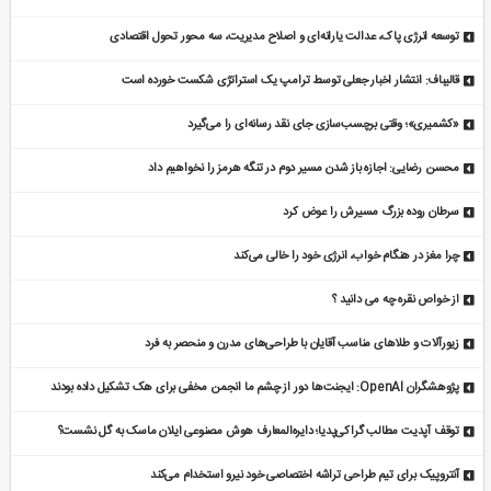
توسعه انرژی پاک، عدالت یارانه‌ای و اصلاح مدیریت، سه محور تحول اقتصادی
قالیباف: انتشار اخبار جعلی توسط ترامپ یک استراتژی شکست خورده است
«کشمیری»؛ وقتی برچسب‌سازی جای نقد رسانه‌ای را می‌گیرد
محسن رضایی: اجازه باز شدن مسیر دوم در تنگه هرمز را نخواهیم داد
سرطان روده بزرگ مسیرش را عوض کرد
چرا مغز در هنگام خواب، انرژی خود را خالی می‌کند
از خواص نقره چه می دانید ؟
زیورآلات و طلاهای مناسب آقایان با طراحی‌های مدرن و منحصر به فرد
پژوهشگران OpenAI: ایجنت‌ها دور از چشم ما انجمن مخفی برای هک تشکیل داده بودند
توقف آپدیت مطالب گراکی‌پدیا؛ دایره‌المعارف هوش مصنوعی ایلان ماسک به گل نشست؟
آنتروپیک برای تیم طراحی تراشه اختصاصی خود نیرو استخدام می‌کند