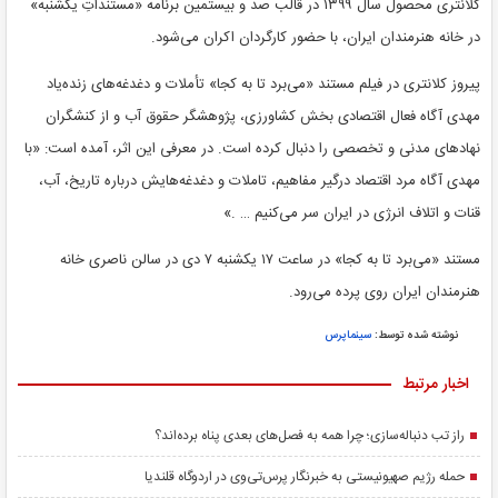
کلانتری محصول سال ۱۳۹۹ در قالب صد و بیستمین برنامه «مستنداتِ یکشنبه»
در خانه هنرمندان ایران، با حضور کارگردان اکران می‌شود.
پیروز کلانتری در فیلم مستند «می‌برد تا به کجا» تأملات و دغدغه‌های زنده‌یاد
مهدی آگاه فعال اقتصادی بخش کشاورزی، پژوهشگر حقوق آب و از کنشگران
نهادهای مدنی و تخصصی را دنبال کرده است. در معرفی این اثر، آمده است: «با
مهدی آگاه مرد اقتصاد درگیر مفاهیم، تاملات و دغدغه‌هایش درباره تاریخ، آب،
قنات و اتلاف انرژی در ایران سر می‌کنیم … .»
مستند «می‌برد تا به کجا» در ساعت ۱۷ یکشنبه ۷ دی در سالن ناصری خانه
هنرمندان ایران روی پرده می‌رود.
نوشته شده توسط:
سینماپرس
اخبار مرتبط
راز تب دنباله‌سازی؛ چرا همه به فصل‌های بعدی پناه برده‌اند؟
حمله رژیم صهیونیستی به خبرنگار پرس‌تی‌وی در اردوگاه قلندیا