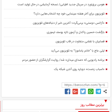
هومن برق‌نورد در سریال جدید اطیابی/ نسخه آزمایشی در حال تولید است
تلویزیون برای آخر هفته سینمایی خود چه انتخاب‌هایی دارد؟
«آژانس دوستی» برمی‌گردد؛ آخرین خبر از دنباله‌های تلویزیون
بازگشت حسین پاکدل و آزمون تازه یوسف تیموری
قصابیان با نقشی متفاوت در قاب تلویزیون
لیلی عاج با “خانم یامامورا” به تلویزیون می‌آید
برنامه رادیویی که «صدای میدان» شد/ روایت گزارشگران از حضور مردم
«اسباب زحمت» دوباره روی آنتن شبکه یک
برترین مطالب روز