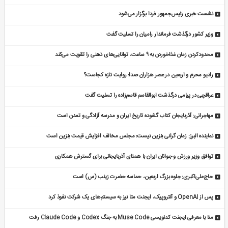
نشست خبری رئیس‌جمهور فردا برگزار می‌شود
وزیر کشور درگذشت فرماندار رامیان را تسلیت گفت
محدودکردن زمان غذاخوردن به ۹ ساعت، توانایی‌های ذهنی را تقویت می‌کند
رادیو محرم و اربعین در عصر هزاران صدا؛ روایت تازه کجاست؟
عراقچی در پیامی درگذشت ابوالقاسم قاسم‌زاده را تسلیت گفت
مهاجرانی: آذربایجان کتاب گشوده تاریخ ایران و مدرسه آزادگی و تمدن است
نماینده البرز: زمان گرانی بنزین نیست؛ مجلس مخالف افزایش قیمت بنزین است
توافق وزیر ورزش و جوانان ایران با همتای آذربایجانی برای گسترش همکاری
حاج‌علی‌اکبری: جلوه بزرگ اربعین، حماسه حضرت زینب (س) است
پس از OpenAI و آنتروپیک، ایجنت متا نیز به سیستم‌های یک شرکت نفوذ کرد
متا با معرفی ایجنت کدنویسی Muse Code به جنگ Codex و Claude Code رفت