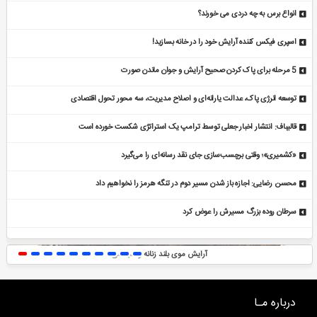
انواع برس به چه دردی می خورند؟
اسپری فیکس کننده آرایش خود را در خانه بسازید!
5 مرحله برای پاک کردن صحیح آرایش و جوان ماندن صورت
توسعه انرژی پاک، عدالت یارانه‌ای و اصلاح مدیریت، سه محور تحول اقتصادی
قالیباف: انتشار اخبار جعلی توسط ترامپ یک استراتژی شکست خورده است
«کشمیری»؛ وقتی برچسب‌سازی جای نقد رسانه‌ای را می‌گیرد
محسن رضایی: اجازه باز شدن مسیر دوم در تنگه هرمز را نخواهیم داد
سرطان روده بزرگ مسیرش را عوض کرد
دیپ‌سیک ب
آرایش موی بلند زنانه و مجلسی
درباره مـا