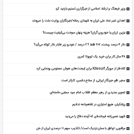
وزیر فرهنگ و ارشاد اسلامی از خبرگزاری تسنیم بازدید کرد
اهدای تمبر نماد ملی ایران به شهدای رسانه/خبرنگاران روایت ملت را سرودند
بنزین ارزان یا خودروی گران؟ هزینه پنهان سوخت بی‌کیفیت چیست؟
دلار ۴ درصد ریخت، ۲۰۷ فقط ۲.۹ درصد / خودرو زیر فشار دلار کوتاه می‌آید؟
۴۸ سال کار برای خرید یک تویوتا کمری
کلادفلر از مرورگر Kitesurf برای ایجنت‌های هوش مصنوعی رونمایی کرد
مخبر: قلمِ خبرنگارِ ایرانی، از سلاح دشمن، کاراتر است
تصویر جدیدی از رهبر معظم انقلاب امام سید مجتبی خامنه‌ای
پزشکیان: هیچ امتیازی در تفاهم‌نامه ندادیم
شهید نصیرزاده؛ فرمانده‌ای که آینده دفاع را می‌دید
عراقچی: توافق با عمان نزدیک است/ تکذیب سهم ۱۱ درصدی ایران از خزر