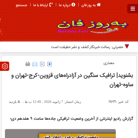
جستجو
به روز فان
درباره ما
ارتباط با ما
قائم‌
معماری
بشنوید| ترافیک سنگین در آزادراه‌های قزوین-کرج-تهران و
ساوه-تهران
کد خبر: 19631
5
زمان انتشار: 7 ژانویه 2026 - 12:49 ب.ظ -
بازدید
گزارش رادیو اینترنتی از آخرین وضعیت ترافیکی جاده‌ها ساعت ۹ هفدهم دی؛