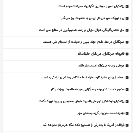
پزشکیان: امروز مهم‌ترین نگرانی‌ام معیشت مردم است
پیام تبریک امیر دریادار ایرانی به مناسبت روز خبرنگار
حل معضل آلودگی هوای تهران نیازمند تصمیم‌گیری در سطح ملی است
خبرنگاران در خط مقدم جهاد تبیین و صیانت از انسجام ملی هستند
قائم‌پناه: ‏خبرنگاران، مرزداران حقیقت‌اند
مومنی: رسانه می‌تواند امنیت‌ساز باشد
اسماعیلی: نامِ «خبرنگار»، مترادف با « آگاهی بخشی و آزادگی» است
حضور «احمد نادری» در خبرگزاری مهر به مناسبت روز خبرنگار
پزشکیان درخشش تیم ملی المپیاد هوش مصنوعی ایران را تبریک گفت
بازدید احمد نادری از گروه رسانه‌ای مهر
ذوالقدر: آمریکا تا رفتارش را تصحیح نکند تنگه هرمز باز نخواهد شد