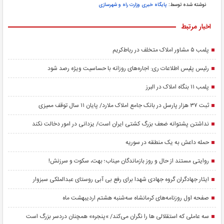
نوشته شده توسط:
پایگاه خبری وزارت راه و شهرسازی
اخبار مرتبط
پلمب ۵ مشاور املاک متخلف در رباط‌کریم
رئیس پلیس اطلاعات ری: اجاره‌های روزانه با حساسیت ویژه رصد شود
پلمب ۱۱ بنگاه املاک در البرز
ثبت ۳۷ هزار پارسل در بانک جامع املاک ملارد/ پایان ۱۱ سال توقف ممیزی
نداشتن پشتوانه ضعف بزرگ کشتی ایران است/ یزدانی در امور دخالت نکند
حمله داعش به یک منطقه در سوریه
روایتی مستند از حال و روز بازماندگان میناب؛ بهت، سکوت و سرزنش!
ایثار جهادگران گروه جهادی شهدا برای رفع بی آبی روستای عبدالملکی سبزوار
صفحه اول روزنامه‌های کرمانشاه سه‌شنبه هشتم اردیبهشت ماه
سه عاملی که استقلالی ها را نگران می‌کند/ »پنجره» همچنان دردسر بزرگ است