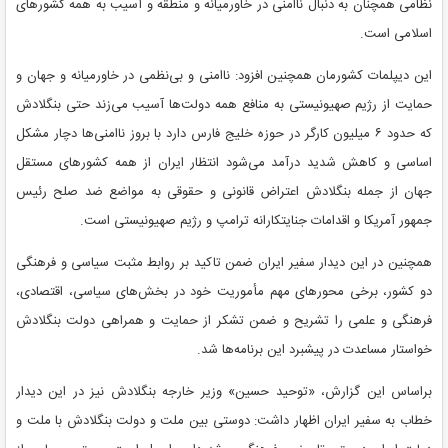
نظامی همچنان به دنبال ناامنی در خاورمیانه و منطقه و آسیب به همه کشورهای
اسلامی است.
این دیپلمات کشورمان همچنین افزود: ناامنی و بی‌نظمی در خاورمیانه و جهان و
حمایت از رژیم صهیونیستی به منافع همه دولت‌ها آسیب می‌زند حتی بنگلادش
که حدود ۶ میلیون کارگر در حوزه خلیج فارس دارد با بروز ناامنی‌ها دچار مشکل
اساسی و کاهش شدید درآمد می‌شود انتظار ایران از همه کشورهای مستقل
جهان از جمله بنگلادش اعتراض قانونی و حقوقی به مواضع ضد صلح رئیس
جمهور آمریکا و اقدامات
جنایتکارانه
ترامپ و رژیم صهیونیستی است.
همچنین در این دیدار سفیر ایران ضمن تاکید بر روابط مثبت سیاسی و فرهنگی
دو کشور، برخی محورهای مهم مأموریت خود در بخش‌های سیاسی، اقتصادی،
فرهنگی و علمی را تشریح و ضمن تشکر از حمایت و همراهی دولت بنگلادش
خواستار مساعدت در پیشبرد این برنامه‌ها شد.
براساس
این گزارش، «توحید حسین» وزیر خارجه بنگلادش نیز در این دیدار
خطاب به سفیر ایران اظهار داشت: دوستی بین ملت و دولت بنگلادش با ملت و