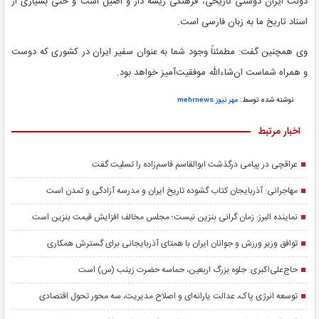
دولت ایران دوستی تاریخی، فرهنگی ریشه دار و اصیل است و حتی بسیاری از
اسناد تاریخ ما به زبان فارسی است.
وی همچنین گفت: مطمئناً وجود شما به عنوان سفیر ایران در کشوری که دوست
و همراه شماست ان‌شاءالله موفقیت‌آمیز خواهد بود.
نوشته شده توسط:
مهر نیوز mehrnews
اخبار مرتبط
عراقچی در پیامی درگذشت ابوالقاسم قاسم‌زاده را تسلیت گفت
مهاجرانی: آذربایجان کتاب گشوده تاریخ ایران و مدرسه آزادگی و تمدن است
نماینده البرز: زمان گرانی بنزین نیست؛ مجلس مخالف افزایش قیمت بنزین است
توافق وزیر ورزش و جوانان ایران با همتای آذربایجانی برای گسترش همکاری
حاج‌علی‌اکبری: جلوه بزرگ اربعین، حماسه حضرت زینب (س) است
توسعه انرژی پاک، عدالت یارانه‌ای و اصلاح مدیریت، سه محور تحول اقتصادی