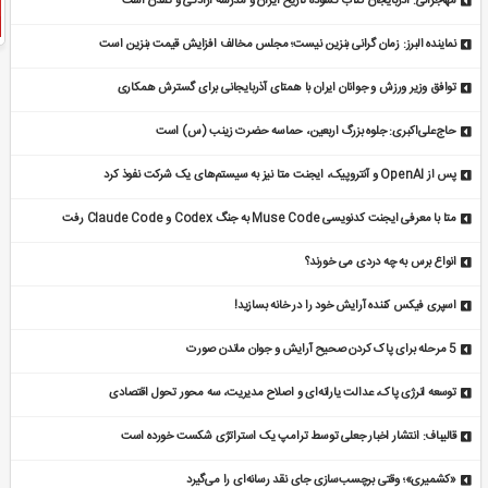
مهاجرانی: آذربایجان کتاب گشوده تاریخ ایران و مدرسه آزادگی و تمدن است
نماینده البرز: زمان گرانی بنزین نیست؛ مجلس مخالف افزایش قیمت بنزین است
توافق وزیر ورزش و جوانان ایران با همتای آذربایجانی برای گسترش همکاری
حاج‌علی‌اکبری: جلوه بزرگ اربعین، حماسه حضرت زینب (س) است
پس از OpenAI و آنتروپیک، ایجنت متا نیز به سیستم‌های یک شرکت نفوذ کرد
متا با معرفی ایجنت کدنویسی Muse Code به جنگ Codex و Claude Code رفت
انواع برس به چه دردی می خورند؟
اسپری فیکس کننده آرایش خود را در خانه بسازید!
5 مرحله برای پاک کردن صحیح آرایش و جوان ماندن صورت
توسعه انرژی پاک، عدالت یارانه‌ای و اصلاح مدیریت، سه محور تحول اقتصادی
قالیباف: انتشار اخبار جعلی توسط ترامپ یک استراتژی شکست خورده است
«کشمیری»؛ وقتی برچسب‌سازی جای نقد رسانه‌ای را می‌گیرد