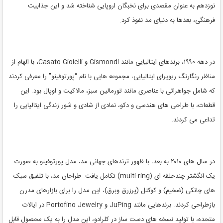
نوزدهم به عنوان مقصدی برای نخبگان اروپایی شناخته شد و این جذابیت
فرهنگی، بعدها به دنیای مد نفوذ کرد.
در دهه ۱۹۹۰، برندهای ایتالیایی مانند Gismondi و Casato Gioielli، با الهام از
مناظر رنگارنگ ریویرای ایتالیایی، مجموعه هایی با نام “پورتوفینو” را معرفی کردند
که شامل جواهراتی با عناصری مانند تورمالین سبز، مالاکیت و اوپال بود. این
قطعات، با طراحی های هندسی و دکو، نمادی از شادی و شور زندگی ایتالیایی را
تداعی می کردند.
در سال های ۲۰۱۰ به بعد، با ظهور ترندهای جهانی مد، مدل پورتوفینو به صورت
یک انگشتر چندحلقه ای (multi-ring) تکامل یافت. طراحان مد، با تلفیق سبک
های چانکی (ضخیم) و کوکتل (پرزرق وبرق)، این مدل را برای بازارهای مدرن
بازطراحی کردند. برندهایی مانند JuPing و Portofino Jewelry در ایالات
متحده، با تولید نسخه های دست ساز در کلرادو، این مدل را به یک محصول قابل