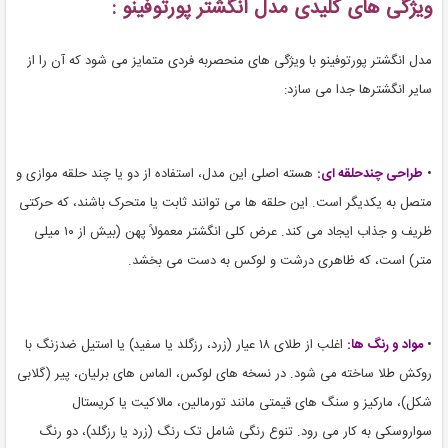
ویژگی های کلیدی مدل انگشتر پورتوفینو :
مدل انگشتر پورتوفینو با ویژگی های منحصربه فردی متمایز می شود که آن را از
سایر انگشترها جدا می سازد:
•
طراحی چندحلقه ای:
هسته اصلی این مدل، استفاده از دو یا چند حلقه موازی و
متصل به یکدیگر است. این حلقه ها می توانند ثابت یا متحرک باشند، که حرکتی
ظریف و جذاب ایجاد می کند. عرض کلی انگشتر معمولاً پهن (بیش از ۱۰ میلی
متر) است، که ظاهری درشت و لوکس به دست می بخشد.
•
مواد و رنگ ها:
اغلب از طلای ۱۸ عیار (زرد، رزگلد یا سفید) یا استیل ضدزنگ با
روکش طلا ساخته می شود. در نسخه های لوکس، الماس های برلیان، پیر (گلابی
شکل)، مارکیز و سنگ های قیمتی مانند تورمالین، مالاکیت یا کریستال
سواروسکی به کار می رود. تنوع رنگی شامل تک رنگ (زرد یا رزگلد)، دو رنگ