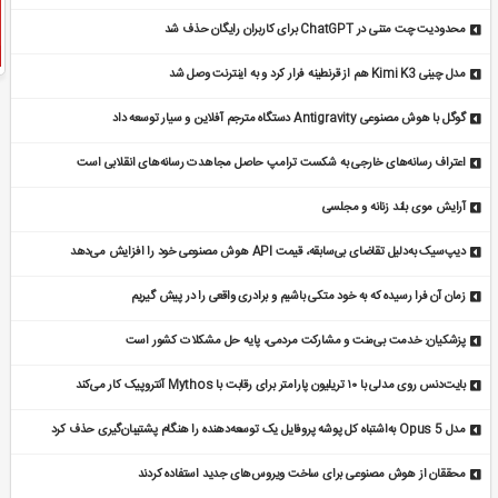
محدودیت چت متنی در ChatGPT برای کاربران رایگان حذف شد
مدل چینی Kimi K3 هم از قرنطینه فرار کرد و به اینترنت وصل شد
گوگل با هوش مصنوعی Antigravity دستگاه مترجم آفلاین و سیار توسعه داد
اعتراف رسانه‌های خارجی به شکست ترامپ حاصل مجاهدت رسانه‌های انقلابی است
آرایش موی بلند زنانه و مجلسی
دیپ‌سیک به‌دلیل تقاضای بی‌سابقه، قیمت API هوش مصنوعی خود را افزایش می‌دهد
زمان آن فرا رسیده که به خود متکی باشیم و برادری واقعی را در پیش گیریم
پزشکیان: خدمت بی‌منت و مشارکت مردمی، پایه حل مشکلات کشور است
بایت‌دنس روی مدلی با ۱۰ تریلیون پارامتر برای رقابت با Mythos آنتروپیک کار می‌کند
مدل Opus 5 به‌اشتباه کل پوشه پروفایل یک توسعه‌دهنده را هنگام پشتیبان‌گیری حذف کرد
محققان از هوش مصنوعی برای ساخت ویروس‌های جدید استفاده کردند