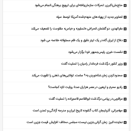
حاج‌علی‌اکبری: تحرکات سازمان‌یافته‌ای برای ترویج برهنگی انجام می‌شود
تصاویر جدید از پهپادهای منهدم‌شده آمریکا توسط سپاه
علم‌الهدی: دو گفتمان انحرافی «تسلیم» و «یاس» مقاومت را تضعیف می‌کند
دفاع از ایران گاه در یک تیتر دقیق و یک قلم مسئولانه خلاصه می شود
نشست خبری رئیس‌جمهور فردا برگزار می‌شود
وزیر کشور درگذشت فرماندار رامیان را تسلیت گفت
محدودکردن زمان غذاخوردن به ۹ ساعت، توانایی‌های ذهنی را تقویت می‌کند
رادیو محرم و اربعین در عصر هزاران صدا؛ روایت تازه کجاست؟
عراقچی در پیامی درگذشت ابوالقاسم قاسم‌زاده را تسلیت گفت
مهاجرانی: آذربایجان کتاب گشوده تاریخ ایران و مدرسه آزادگی و تمدن است
نماینده البرز: زمان گرانی بنزین نیست؛ مجلس مخالف افزایش قیمت بنزین است