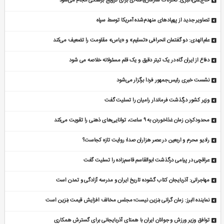
حاج‌علی‌اکبری: تحرکات سازمان‌یافته‌ای برای ترویج برهنگی انجام می‌شود
تصاویر جدید از پهپادهای منهدم‌شده آمریکا توسط سپاه
علم‌الهدی: دو گفتمان انحرافی «تسلیم» و «یاس» مقاومت را تضعیف می‌کند
دفاع از ایران گاه در یک تیتر دقیق و یک قلم مسئولانه خلاصه می شود
نشست خبری رئیس‌جمهور فردا برگزار می‌شود
وزیر کشور درگذشت فرماندار رامیان را تسلیت گفت
محدودکردن زمان غذاخوردن به ۹ ساعت، توانایی‌های ذهنی را تقویت می‌کند
رادیو محرم و اربعین در عصر هزاران صدا؛ روایت تازه کجاست؟
عراقچی در پیامی درگذشت ابوالقاسم قاسم‌زاده را تسلیت گفت
مهاجرانی: آذربایجان کتاب گشوده تاریخ ایران و مدرسه آزادگی و تمدن است
نماینده البرز: زمان گرانی بنزین نیست؛ مجلس مخالف افزایش قیمت بنزین است
توافق وزیر ورزش و جوانان ایران با همتای آذربایجانی برای گسترش همکاری