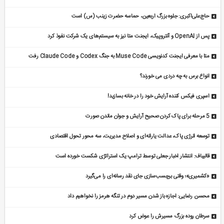
حاج‌علی‌اکبری: جلوه بزرگ اربعین، حماسه حضرت زینب (س) است
پس از OpenAI و آنتروپیک، ایجنت متا نیز به سیستم‌های یک شرکت نفوذ کرد
متا با معرفی ایجنت کدنویسی Muse Code به جنگ Codex و Claude Code رفت
انواع برس به چه دردی می خورند؟
اسپری فیکس کننده آرایش خود را در خانه بسازید!
5 مرحله برای پاک کردن صحیح آرایش و جوان ماندن صورت
توسعه انرژی پاک، عدالت یارانه‌ای و اصلاح مدیریت، سه محور تحول اقتصادی
قالیباف: انتشار اخبار جعلی توسط ترامپ یک استراتژی شکست خورده است
«کشمیری»؛ وقتی برچسب‌سازی جای نقد رسانه‌ای را می‌گیرد
محسن رضایی: اجازه باز شدن مسیر دوم در تنگه هرمز را نخواهیم داد
سرطان روده بزرگ مسیرش را عوض کرد