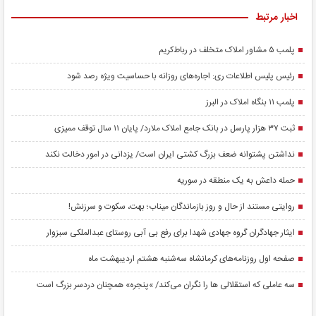
اخبار مرتبط
پلمب ۵ مشاور املاک متخلف در رباط‌کریم
رئیس پلیس اطلاعات ری: اجاره‌های روزانه با حساسیت ویژه رصد شود
پلمب ۱۱ بنگاه املاک در البرز
ثبت ۳۷ هزار پارسل در بانک جامع املاک ملارد/ پایان ۱۱ سال توقف ممیزی
نداشتن پشتوانه ضعف بزرگ کشتی ایران است/ یزدانی در امور دخالت نکند
حمله داعش به یک منطقه در سوریه
روایتی مستند از حال و روز بازماندگان میناب؛ بهت، سکوت و سرزنش!
ایثار جهادگران گروه جهادی شهدا برای رفع بی آبی روستای عبدالملکی سبزوار
صفحه اول روزنامه‌های کرمانشاه سه‌شنبه هشتم اردیبهشت ماه
سه عاملی که استقلالی ها را نگران می‌کند/ »پنجره» همچنان دردسر بزرگ است