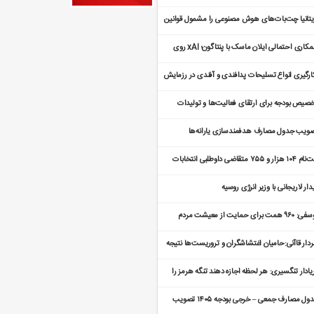
سی توسط گراک تحقیق می‌کند
یتانیا چت‌بات‌های هوش مصنوعی را مشمول قوانین
منی آنلاین می‌کند
همکاری احتمالی ایلان ماسک با پنتاگون؛ xAI روی
وژه کنترل پهپادهای خودمختار کار می‌کند
ارگیری انواع تسلیحات پدافندی و آفندی در رزمایش
ترل هوشمند سپاه
صیص بودجه برای ارتقای فعالیت‌ها و تولیدات
هنگی
ویب جدول مصارف هدفمندسازی یارانه‌ها
ثبت‌نام ۱۰۴ هزار و ۷۵۵ متقاضی داوطلبی انتخابات
راهای روستا
دار لاریجانی با وزیر انرژی روسیه
یوسفی: ۹۶۰ همت برای حمایت از معیشت مردم
تصاص یافته است
دار قاآنی:حامیان اغتشاشگران و تروریست‌ها نتیجه
ایتشان را می‌بینند
یادار تنگسیری: هر لحظه اجازه دهند تنگه هرمز را
اهیم بست
جدول مصارف جمعی – خرجی بودجه ۱۴۰۵ تصویب