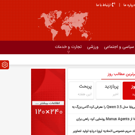
درباره ما
ارتباط با ما
سیاسی و اجتماعی
ورزشی
تجارت و خدمات
رترین مطالب روز
وز
پربازدید
پربحث
د
اخیر
این هفته
علی‌بابا مدل Qwen 3.5 را معرفی کرد؛ گامی بزرگ به
ت ایجنت‌های چندوجهی
متا از Manus Agents رونمایی کرد؛ راهی برای
تباط با هوش مصنوعی در پیام‌رسان‌ها
اد حریم خصوصی اتحادیه اروپا درباره تولید تصاویر