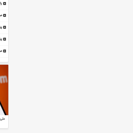
رئ
شو
عر
ان
پز
اج
پز
زن
ثبت‌نام ۱۰۴ هزار و ۷۵۵ متقاضی داوطلبی انتخابات
دیدار لاریجانی با وزیر انرژی روسیه
شوراهای روستا