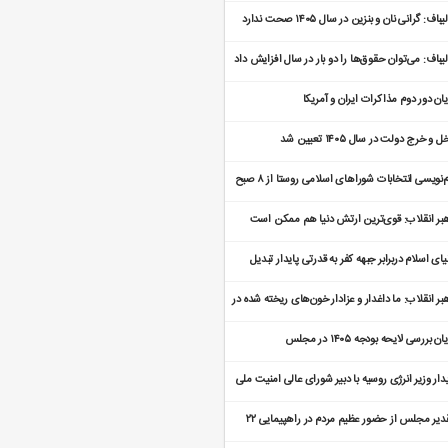
د
یباف: گرانی نان و بنزین در سال ۱۴۰۵ صحت ندارد
لیباف: می‌توان حقوق‌ها را دو بار در سال افزایش داد
یان دور دوم مذاکرات ایران و آمریکا
 و خرج دولت در سال ۱۴۰۵ تعیین شد
نام‌نویسی انتخابات شوراهای اسلامی روستا از ۸ صبح
 یافت
بر انقلاب: قوی‌ترین ارتش دنیا هم ممکن است
ین‌گیر شود
یای اسلام دربرابر جبهه کفر به قدرتی پایدار تبدیل
ه است
بر انقلاب: ما داغدار و عزادار خون‌های ریخته شده در
نه دی‌ماه هستیم
ان بررسی لایحه بودجه ۱۴۰۵ در مجلس
دار وزیر انرژی روسیه با دبیر شورای عالی امنیت ملی
تقدیر مجلس از حضور عظیم مردم در راهپیمایی ۲۲
من