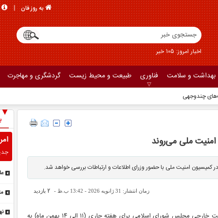
به روز فان
اخبار امروز: 105 خبر
بهداشت و سلامت
فناوری
طبیعت و محیط زیست
گردشگری و مهاجرت
ب
امر
امنیت ملی می‌روند
جدی
ر کمیسیون امنیت ملی با حضور وزرای اطلاعات و ارتباطات بررسی خواهد شد.
سم
2
زمان انتشار: 31 ژانویه 2026 - 13:42 ب.ظ -
بازدید
ار
نه
به گزارش خبرگزاری مهر، دستورکار کمیسیون امنیت ملی و سیاست خارجی مجلس شورای اسلامی برای هفته جاری (۱۱ الی ۱۴ بهمن ماه) به