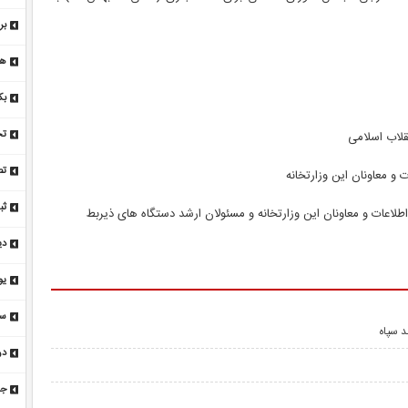
جن
بر
ای
پر
بک
کن
تخ
قلاب اسلامی
فر
تص
و معاونان این وزارتخانه
لاعات و معاونان این وزارتخانه و مسئولان ارشد دستگاه های ذیربط
شو
دی
اخ
سر
د سپاه
جن
در
خو