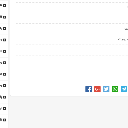
ش
قال
قا
پا
ی‌بینند
دخل
تا ۲۲ افزایش
ره
زم
دن
شد
ره
فت
پای
دی
به