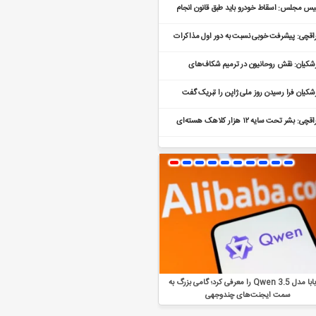
یس مجلس: اسقاط خودرو باید طبق قانون انجام
د
اقچی: پیشرفت خوبی نسبت به دور اول مذاکرات
جام شده است
شکیان: نقش روحانیون در ترمیم شکاف‌های
تماعی تعیین کننده است
شکیان فرا رسیدن روز ملی ژاپن را تبریک گفت
عراقچی: بشر تحت سایه ۱۲ هزار کلاهک هسته‌ای
دگی می‌کند
علی‌بابا مدل Qwen 3.5 را معرفی کرد؛ گامی بزرگ به
متا از Manus Agents رونمایی کرد؛ راهی برا
سمت ایجنت‌های چندوجهی
ارتباط با هوش مصنوعی در پیام‌رسان‌ها