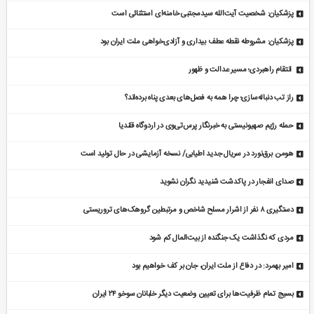
پزشکیان: شخصیت آیت‌الله سیدمجتبی خامنه‌ای استثنائی است
پزشکیان: مشروطه نقطه عطف بیداری و آزادی‌خواهی ملت ایران بود
انتقام راهبردی؛ مسیر عدالت و ظهور
راز تب دنباله‌سازی؛ چرا همه به فصل‌های بعدی پناه برده‌اند؟
حمله رژیم صهیونیستی به خبرنگار پرس‌تی‌وی در اردوگاه قلندیا
هومن برق‌نورد در سریال جدید اطیابی/ نسخه آزمایشی در حال تولید است
صدای انفجار در پاکدشت شنیدید نگران نشوید
دستگیری ۸ نفر از اشرار مسلح شاخص و مرتبطین گروهک‌های تروریستی
مردی که نگذاشت یک جنگنده از بیت‌المال کم شود
امیر بهمرد: در دفاع از ملت ایران، جان بر کف خواهیم بود
بسیج تمام ظرفیت‌ها برای تعیین وضعیت دیگر خلبانان سوخو ۲۴ ایران