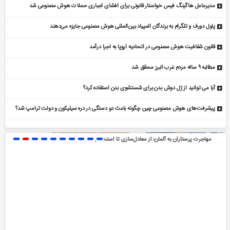
مدیرعامل هاگینگ فیس خواستار قانونی برای افشای اجباری حملات هوش مصنوعی شد
پاول دورف و تلگرام به برندگان المپیاد بین‌المللی هوش مصنوعی جایزه می‌دهند
قانون شفافیت هوش مصنوعی در اتحادیه اروپا به اجرا درآمد
مطالبه ۹ ساله مردم غرب البرز محقق شد
آیا می توانید از ژل دوش بدن برای شستشوی بدن استفاده کرد؟
پیشرفت‌های هوش مصنوعی چین چگونه باعث دو دستگی در دره سیلیکون و دولت ترامپ شد؟
آیا آب گازدار برای دندا
ز معادل‌سازی تا استخدام