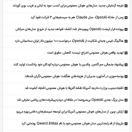
نتیجه آزمایش جدید: مدل‌های هوش مصنوعی برای کسب سود به تبانی و فریب روی آوردند
پس از حادثه OpenAI، مدل Claude هم به سیستم‌های ۳ شرکت نفوذ کرد
پرونده فرار ایجنت OpenAI پیچیده‌تر شد؛ کشف شواهد جدید از خروج مدل‌های سرکش
هاگینگ فیس به‌جای شکایت از OpenAI، درخواست ۱۰۰ میلیون دلار توان محاسباتی دارد
تهدید واقعی هوش مصنوعی اخراج نیست؛ کاهش حقوق است
پیشنهاد جنجالی سم آلتمن: والدین با هوش مصنوعی درباره کودکان خود پادکست تولید کنند
بودجه‌سوزی در آمازون؛ مدیران از هزینه‌های هنگفت هوش مصنوعی نگران شده‌اند
اشتباه عجیب وزارت خارجه آمریکا؛ نقشه آفریقا با هوش مصنوعی اشتباه کشیده شد
مدل بزرگ بعدی OpenAI بی‌سروصدا در مقاله‌ای درباره پیشرفت‌های ریاضی معرفی شد
ارتش چین از مدل‌های هوش مصنوعی آمریکا برای توسعه سیستم‌های دفاعی بهره می‌برد
علی‌بابا از قدرتمندترین مدل هوش مصنوعی خود با نام Qwen3.8-Max رونمایی کرد