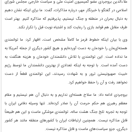
علاءالدین بروجردی عضو کمیسیون امنیت ملی و سیاست خارجی مجلس شورای
اسلامی در گفتگو با خبرنگار مهر، درباره مذاکرات، گفت: ما برای اینکه نشان دهیم
به دنبال بحران در منطقه و جنگ نیستیم، پذیرفتیم که مذاکره کنیم. بهتر است
طرف مقابل هم قواعد بازی را رعایت کند و اشتباه نوبت قبل را تکرار نکند.
وی با بیان اینکه خطوط قرمز ما کاملاً مشخص است، اظهار کرد: ما توانمندی
هسته‌ای‌مان را خودمان به دست آورده‌ایم و هیچ کشور دیگری از جمله آمریکا به
ما نداده است. این توانمندی با تلاش دانشمندان خودمان و هزینه هنگفت به
دست آمده است. با توجه به اینکه تعدادی از بهترین دانشمندان ما توسط رژیم
خبیث صهیونیستی ترور و به شهادت رسیدند، این توانمندی قطعاً از دست
نخواهد رفت و آن را حفظ خواهیم کرد.
بروجردی ادامه داد: ما سلاح هسته‌ای نداریم و به دنبال آن هم نیستیم و مقام
معظم رهبری هم حکم حرمت آن را صادر کرده‌اند. تنها وسیله دفاعی ایران با
توجه به تجربه تلخ جنگ هشت ساله، توانمندی موشکی ماست و این هم طبیعتاً
قابل مذاکره نیست. همچنین ارتباطات ایران با کشورهای منطقه مانند هر کشور
دیگری، جزو سیاست‌های ماست و قابل مذاکره نیست.