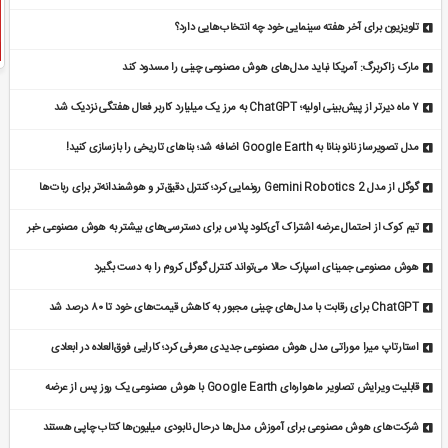
تلویزیون برای آخر هفته سینمایی خود چه انتخاب‌هایی دارد؟
مارک زاکربرگ: آمریکا نباید مدل‌های هوش مصنوعی چینی را مسدود کند
۷ ماه دیرتر از پیش‌بینی اولیه؛ ChatGPT به مرز یک میلیارد کاربر فعال هفتگی نزدیک شد
مدل تصویرساز نانو بنانا به Google Earth اضافه شد؛ بناهای تاریخی را بازسازی کنید!
گوگل از مدل Gemini Robotics 2 رونمایی کرد؛ کنترل دقیق‌تر و هوشمندانه‌تر برای ربات‌ها
[تماشا کنید]
تیم کوک از احتمال عرضه اشتراک آی‌کلود پلاس برای دسترسی‌های بیشتر به هوش مصنوعی خبر
داد
هوش مصنوعی جمینای اسپارک حالا می‌تواند کنترل گوگل کروم را به دست بگیرد
ChatGPT برای رقابت با مدل‌های چینی مجبور به کاهش قیمت‌های خود تا ۸۰ درصد شد
استارتاپ میرا موراتی مدل هوش مصنوعی جدیدی معرفی کرد؛ کارایی فوق‌العاده در ابعادی
کوچک‌تر
قابلیت ویرایش تصاویر ماهواره‌ای Google Earth با هوش مصنوعی یک روز پس از عرضه
غیرفعال شد
شرکت‌های هوش مصنوعی برای آموزش مدل‌ها درحال نابودی میلیون‌ها کتاب چاپی هستند