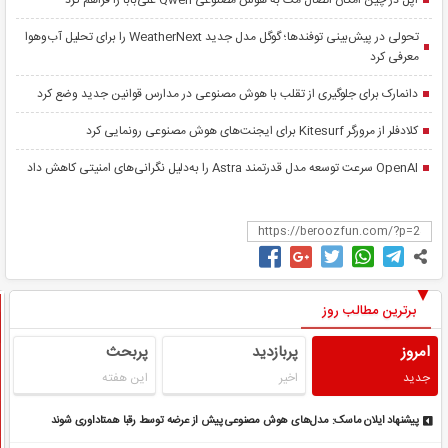
اپل در چین امکان اتصال مک به هوش مصنوعی Qwen علی‌بابا را فراهم کرد
تحولی در پیش‌بینی توفندها؛ گوگل مدل جدید WeatherNext را برای تحلیل آب‌وهوا
معرفی کرد
دانمارک برای جلوگیری از تقلب با هوش مصنوعی در مدارس قوانین جدید وضع کرد
کلادفلر از مرورگر Kitesurf برای ایجنت‌های هوش مصنوعی رونمایی کرد
OpenAI سرعت توسعه مدل قدرتمند Astra را به‌دلیل نگرانی‌های امنیتی کاهش داد
برترین مطالب روز
امروز
پربازدید
پربحث
جدید
اخیر
این هفته
پیشنهاد ایلان ماسک: مدل‌های هوش مصنوعی پیش از عرضه توسط رقبا همتاداوری شوند