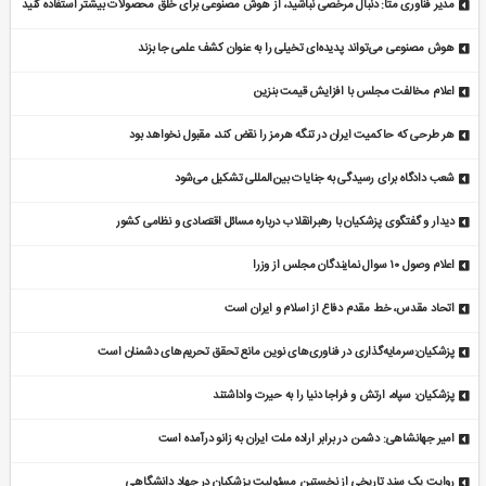
مدیر فناوری متا: دنبال مرخصی نباشید، از هوش مصنوعی برای خلق محصولات بیشتر استفاده کنید
هوش مصنوعی می‌تواند پدیده‌ای تخیلی را به عنوان کشف علمی جا بزند
اعلام مخالفت مجلس با افزایش قیمت بنزین
هر طرحی که حاکمیت ایران در تنگه هرمز را نقض کند، مقبول نخواهد بود
شعب دادگاه برای رسیدگی به جنایات بین‌المللی تشکیل می‌شود
دیدار و گفتگوی پزشکیان با رهبرانقلاب درباره مسائل اقتصادی و نظامی کشور
اعلام وصول ۱۰ سوال نمایندگان مجلس از وزرا
اتحاد مقدس، خط مقدم دفاع از اسلام و ایران است
پزشکیان:سرمایه‌گذاری در فناوری‌های نوین مانع تحقق تحریم‌های دشمنان است
پزشکیان: سپاه، ارتش و فراجا دنیا را به حیرت واداشتند
امیر جهانشاهی: دشمن در برابر اراده ملت ایران به زانو درآمده است
روایت یک سند تاریخی از نخستین مسئولیت پزشکیان در جهاد دانشگاهی