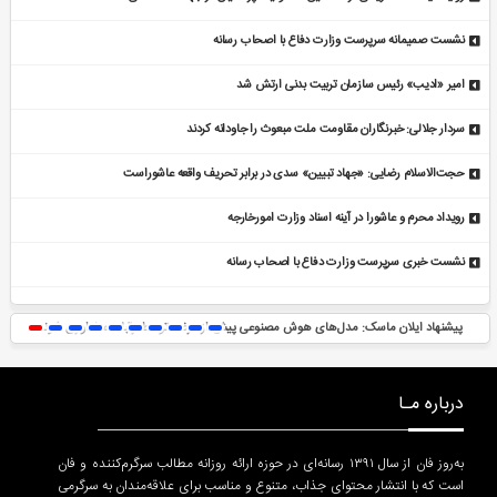
نشست صمیمانه سرپرست وزارت دفاع با اصحاب رسانه
امیر «ادیب» رئیس سازمان تربیت بدنی ارتش شد
سردار جلالی: خبرنگاران مقاومت ملت مبعوث را جاودانه کردند
حجت‌الاسلام رضایی: «جهاد تبیین» سدی در برابر تحریف واقعه عاشوراست
رویداد محرم و عاشورا در آینه اسناد وزارت امورخارجه
نشست خبری سرپرست وزارت دفاع با اصحاب رسانه
پیشنهاد ایلان ماسک: مدل‌های هوش مصنوعی پیش از عرضه توسط رقبا همتاداوری شوند
درباره مـا
به‌روز فان از سال ۱۳۹۱ رسانه‌ای در حوزه ارائه روزانه مطالب سرگرم‌کننده و فان
است که با انتشار محتوای جذاب، متنوع و مناسب برای علاقه‌مندان به سرگرمی