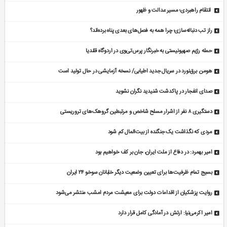
انتقام راهبردی؛ مسیر عدالت و ظهور
راز تب دنباله‌سازی؛ چرا همه به فصل‌های بعدی پناه برده‌اند؟
حمله رژیم صهیونیستی به خبرنگار پرس‌تی‌وی در اردوگاه قلندیا
هومن برق‌نورد در سریال جدید اطیابی/ نسخه آزمایشی در حال تولید است
صدای انفجار در پاکدشت شنیدید نگران نشوید
دستگیری ۸ نفر از اشرار مسلح شاخص و مرتبطین گروهک‌های تروریستی
مردی که نگذاشت یک جنگنده از بیت‌المال کم شود
امیر بهمرد: در دفاع از ملت ایران، جان بر کف خواهیم بود
بسیج تمام ظرفیت‌ها برای تعیین وضعیت دیگر خلبانان سوخو ۲۴ ایران
روایت پزشکیان از اقدامات دولت برای معیشت مردم امشب منتشر می‌شود
امیر اکرمی‌نیا: ارتش در آمادگی کامل قرار دارد