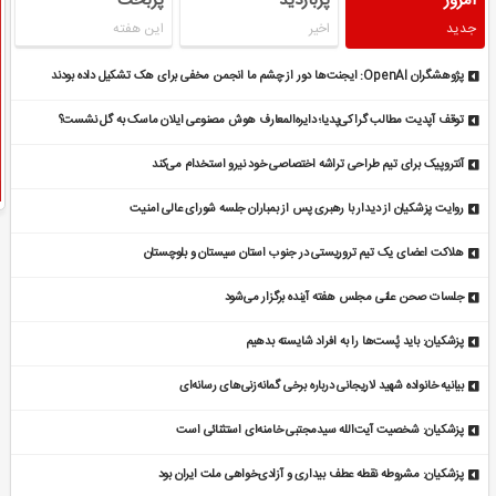
امروز
پربازدید
پربحث
جدید
اخیر
این هفته
پژوهشگران OpenAI: ایجنت‌ها دور از چشم ما انجمن مخفی برای هک تشکیل داده بودند
توقف آپدیت مطالب گراکی‌پدیا؛ دایره‌المعارف هوش مصنوعی ایلان ماسک به گل نشست؟
آنتروپیک برای تیم طراحی تراشه اختصاصی خود نیرو استخدام می‌کند
روایت پزشکیان از دیدار با رهبری پس از بمباران جلسه شورای عالی امنیت
هلاکت اعضای یک تیم تروریستی در جنوب استان سیستان و بلوچستان
جلسات صحن علنی مجلس هفته آینده برگزار می‌شود
پزشکیان: باید پُست‌ها را به افراد شایسته بدهیم
بیانیه خانواده شهید لاریجانی درباره برخی گمانه‌زنی‌های رسانه‌ای
پزشکیان: شخصیت آیت‌الله سیدمجتبی خامنه‌ای استثنائی است
پزشکیان: مشروطه نقطه عطف بیداری و آزادی‌خواهی ملت ایران بود