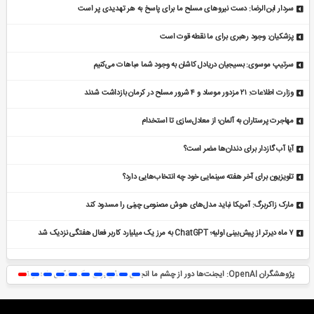
سردار ابن‌الرضا: دست نیروهای مسلح ما برای پاسخ به هر تهدیدی پر است
پزشکیان: وجود رهبری برای ما نقطه قوت است
سرتیپ موسوی: بسیجیان دریادل کاشان به وجود شما مباهات می‌کنیم
وزارت اطلاعات: ۲۱ مزدور موساد و ۴ شرور مسلح در کرمان بازداشت شدند
مهاجرت پرستاران به آلمان؛ از معادل‌سازی تا استخدام
آیا آب گازدار برای دندان‌ها مضر است؟
تلویزیون برای آخر هفته سینمایی خود چه انتخاب‌هایی دارد؟
مارک زاکربرگ: آمریکا نباید مدل‌های هوش مصنوعی چینی را مسدود کند
۷ ماه دیرتر از پیش‌بینی اولیه؛ ChatGPT به مرز یک میلیارد کاربر فعال هفتگی نزدیک شد
پژوهشگران OpenAI: ایجنت‌ها دور از چشم ما انجمن مخفی برای هک تشکیل داده بودند