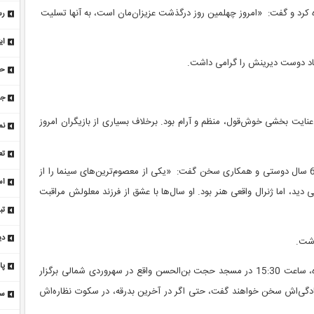
و 
ده کرد و گفت: «امروز چهلمین روز درگذشت عزیزان‌مان است، به آنها تسلیت
رس
۴۷ میلیاردی به رام
ای
گر
یاد دوست دیرینش را گرامی داشت.
خط
جریمه ۵ ه
عنایت بخشی خوش‌قول، منظم و آرام بود. برخلاف بسیاری از بازیگران امروز
نم
تع
در ادامه، اکبر رحمتی پشت تریبون رفت و با احساسی عمیق از 60 سال دوستی و همکاری سخن گفت: «یکی از معصوم‌ترین‌های سینما را از
اس
د، اما ژنرال واقعی هنر بود. او سال‌ها با عشق از فرزند معلولش مراقبت
تب
پا
دی
اشت.
پا
قرار است مراسم ترحیم عنایت بخشی روز چهارشنبه، 29 بهمن‌ماه، ساعت 15:30 در مسجد حجت بن‌الحسن واقع در سهروردی شمالی برگزار
عب
 سادگی‌اش سخن خواهند گفت، حتی اگر در آخرین بدرقه، در سکوت نظاره‌اش
سردا