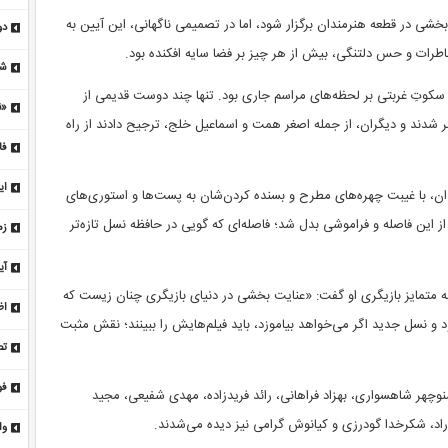
تم
بخشی در قطعه هنرمندان برگزار شود، اما در تصمیمی ناگهانی، این آیین به
دو
طرات و حس دلتنگی، بیش از هر چیز بر فضا سایه افکنده بود.
مذ
شب
سکوتِ غربتی بر لحظه‌های مراسم جاری بود. تنها چند دوست قدیمی از
«ن
ر شدند و دیگران، از جمله اصغر همت و اسماعیل خلج، ترجیح دادند از راه
کر
فا
ای
ای
ان، با غیبت چهره‌های مطرح و بسنده کردن‌شان به پست‌ها و استوری‌های
/ 
 این فاصله و فراموشی بدل شد؛ فاصله‌ای که گویی در حافظه نسل تازه‌تر
زم
وض
آی
جه متمایز بازیگری او گفت: «عنایت بخشی در دنیای بازیگری چنان زیست که
حم
اظ
 و نسل جدید اگر می‌خواهد بیاموزد، باید فیلم‌هایش را ببینند؛ نقش مثبت
مذ
تص
فو
وچهر شاهسواری، بهزاد فراهانی، رائد فریدزاده، مهدی شفیعی، مجید
با
ر راد، شکرخدا گودرزی و کیانوش گرامی نیز دیده می‌شدند.
وا