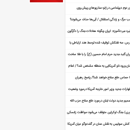
دید شد
ر دوم دیپلماسی در ژنو؛ سناریوهای پیش‌روی
اکرات هسته‌ای ایران و آمریکا
 مرگ و زندگی استقلال / آبی‌ها حذف می‌شوند؟
برد عبرت‌آموز»: ایران چگونه معادلات جنگ را دگرگون
ده است؟
رس: سه نفتکش توقیف شده توسط هند ارتباطی با
ران ندارد
ران گنبد جدید حرم امام حسین (ع) را با طلا ساخت
طلاهای گنبد از کجا تأمین شد؟
ان ورود ناو آمریکایی به منطقه مشخص شد؟ / اعلام
عیت فوق العاده
ا حماس خلع سلاح خواهد شد؟/ پاسخ رهبران
اس به آخرین مهلت خلع سلاح
هارات جدید وزیر امور خارجه آمریکا درمورد وضعیت
اکرات با ایران
میم جدید دولت لبنان درمورد خلع سلاح حزب الله
ری/ جنگ اوکراین متوقف می‌شود؛ موافقت زلنسکی
 پیشنهاد‌ آتش‌بس
کنش سوئیس به نقش عمان در گفت‌و‌گو میان آمریکا