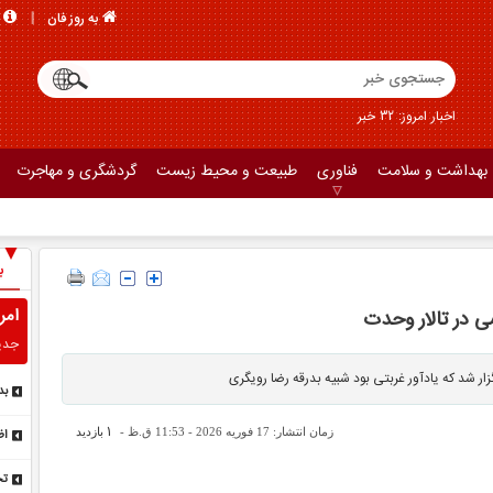
به روز فان
اخبار امروز: 32 خبر
بهداشت و سلامت
فناوری
طبیعت و محیط زیست
گردشگری و مهاجرت
ب
امر
ی در تالار وحدت
جدی
ر شد که یادآور غربتی بود شبیه بدرقه رضا رویگری
بد
تا
1
زمان انتشار: 17 فوریه 2026 - 11:53 ق.ظ -
بازدید
اظ
نم
تح