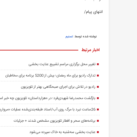
انتهای پیام/
نوشته شده توسط:
تسنیم
اخبار مرتبط
تغییر محل برگزاری مراسم تشییع عنایت بخشی
تدارک رادیو برای ماه رمضان؛ بیش از 5200 برنامه برای مخاطبان
رادیو در تلاش برای اجرای صبحگاهی بهتر از تلویزیون
بازگشت محمدرضا شهیدی‌فرد؛ در «هزارداستان» تلویزیون چه خبر ا
26ساعت نبرد با مرگ روی آب/اسناد طبقه‌بندی‌شده عملیات «مروارید» افشا شد
برنامه‌های سحر و افطار تلویزیون مشخص شدند + جزئیات
توسط هند ارتباطی با
ایران گنبد جدید حرم امام حسین (ع) را با طلا ساخت
زمان ورود ناو آم
رد
/ طلاهای گنبد از کجا تأمین شد؟
عنایت بخشی سه‌شنبه به خاک سپرده می‌شود