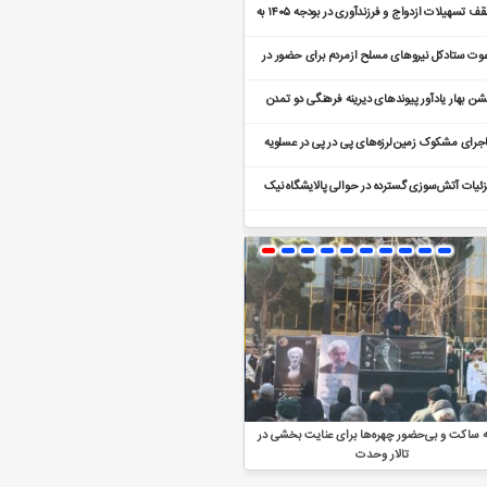
سقف تسهیلات ازدواج و فرزندآوری در بودجه ۱۴۰۵ به
همت رسید
وت ستادکل نیروهای مسلح ازمردم برای حضور در
امیداشت شهدای فتنه اخیر
ن بهار یادآور پیوندهای دیرینه فرهنگی دو تمدن
ن ایران و چین است
جرای مشکوک زمین‌لرزه‌های پی در پی در عسلویه
یست؟
ئیات آتش‌سوزی گسترده در حوالی پالایشگاه نیک
ز تبریز / ماجرا چیست؟
ه ساکت و بی‌حضور چهره‌ها برای عنایت بخشی در
اظهارات معنادار ترامپ پیش از مذاکرات: ایران
تالار وحدت
نمی‌خواهد بهای عدم توافق را بدهد