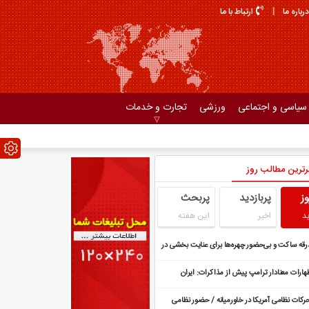
درباره ما
ارتباط با ما
سیاسی و اجتماعی
ورزشی
تجارت و خدمات
رترین مطالب روز
وز
پربازدید
پربحث
د
اخیر
این هفته
رقه ساکت و بی‌حضور چهره‌ها برای عنایت بخشی در
لار وحدت
هارات معنادار ترامپ پیش از مذاکرات: ایران
ی‌خواهد بهای عدم توافق را بدهد
رکات نظامی آمریکا در خاورمیانه / حضور نظامی