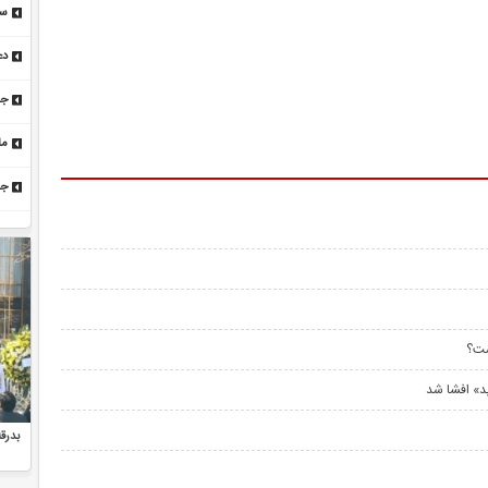
۴۷۵ 
دع
گر
جش
که
ما
چ
جز
گا
ست؟
ریکایی به منطقه مشخص شد؟ / اعلام
آیا حماس خلع سلاح خواهد شد؟/ پاسخ رهبران حماس
بدرق
وضعیت فوق العاده
به آخرین مهلت خلع سلاح