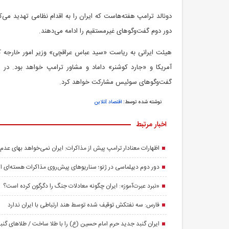
دونالد ترامپ هفته‌هاست که ایران را به اقدام نظامی تهدید می‌کن
دور دوم گفت‌وگوهای غیرمستقیم را ادامه می‌دهند.
هیئت ایرانی به ریاست «سید عباس عراقچی» وزیر امور خارجه ک
آمریکا و «جارد کوشنر» داماد و مشاور ترامپ خواهد بود. در
گفت‌وگوهای سوئیس مشارکت خواهد کرد.
نوشته شده توسط:
اقتصاد آنلاین
اخبار مرتبط
اظهارات معنادار ترامپ پیش از مذاکرات: ایران نمی‌خواهد بهای عدم 
دور دوم دیپلماسی در ژنو؛ سناریوهای پیش‌روی مذاکرات هسته‌ای ایر
«نبرد عبرت‌آموز»: ایران چگونه معادلات جنگ را دگرگون کرده است؟
فارس: سه نفتکش توقیف شده توسط هند ارتباطی با ایران ندارد
ایران گنبد جدید حرم امام حسین (ع) را با طلا ساخت / طلاهای گنبد