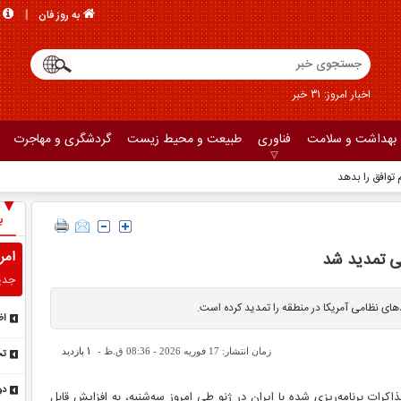
به روز فان
اخبار امروز: 31 خبر
بهداشت و سلامت
فناوری
طبیعت و محیط زیست
گردشگری و مهاجرت
 توافق را بدهد
ب
امر
می تمدید شد
جدی
های نظامی آمریکا در منطقه را تمدید کرده است.
اظ
نم
1
زمان انتشار: 17 فوریه 2026 - 08:36 ق.ظ -
بازدید
تح
تم
دو
اکرات برنامه‌ریزی شده با ایران در ژنو طی امروز سه‌شنبه، به افزایش قابل