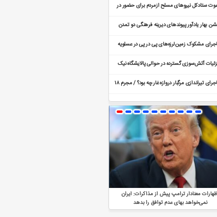
وت ستادکل نیروهای مسلح ازمردم برای حضور در
امیداشت شهدای فتنه اخیر
ن بهار یادآور پیوندهای دیرینه فرهنگی دو تمدن
ن ایران و چین است
جرای مشکوک زمین‌لرزه‌های پی در پی در عسلویه
یست؟
ئیات آتش‌سوزی گسترده در حوالی پالایشگاه نیک
ز تبریز / ماجرا چیست؟
ماجرای تیراندازی مرگبار دروازه غار چه بود؟ / مجرم ۱۸
له اعتراف کرد
ظهارات معنادار ترامپ پیش از مذاکرات: ایران
تحرکات نظامی آمریکا در خاورمیانه / حضور نظام
نمی‌خواهد بهای عدم توافق را بدهد
تمدید شد