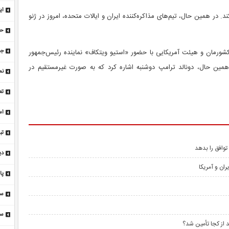
۴۷ میلیاردی به رام
ای
د. در همین حال، تیم‌های مذاکره‌کننده ایران و ایالات متحده، امروز در ژنو
گر
خط
جریمه ۵ ه
شورمان و هیئت آمریکایی با حضور «استیو ویتکاف» نماینده رئیس‌جمهور
 همین حال، دونالد ترامپ دوشنبه اشاره کرد که به صورت غیرمستقیم در
نم
تع
اس
تب
پا
توافق را بدهد
دی
ان و آمریکا
پا
عب
سردا
 از کجا تأمین شد؟
۴۷۵ 