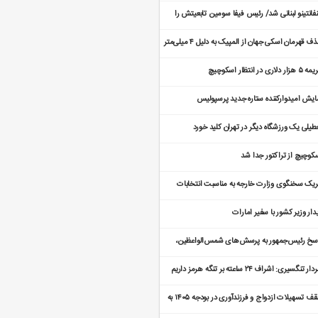
ین رضاییان چیست؟
نفانتینو لبنانی شد/ رئیس فیفا سومین تابعیتش را
فت
حذف قهرمان اسکی جهان از المپیک به دلیل ۴ میلی‌متر
ا
زار دلاری در انتظار اسکوچیچ
ایش امیدوارکننده ستاره جدید پرسپولیس
طیلی یک ورزشگاه دیگر در تهران کلید خورد
کوچیچ از تراکتور جدا شد
ریک سخنگوی وزارت خارجه به مناسبت انتخابات
رلمانی در بنگلادش
دار وزیر کشور با سفیر امارات
سخ رئیس‌جمهور به پرسش‌های شمس‌الواعظین،
دالکریمی و جلائی‌پور
ر تنگسیری: اشراف ۲۴ ساعته بر تنگه هرمز داریم
سقف تسهیلات ازدواج و فرزندآوری در بودجه ۱۴۰۵ به
همت رسید