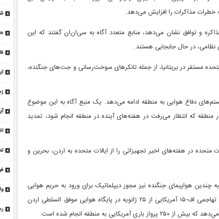
مذ
ه خطرات مذاکرات را افزایش می‌دهد.
شب
اکره و توافق نشان می‌دهد، منابع متعدد آگاه به سی‌ان‌ان گفتند که این
«ن
 نظامی، در حال جابجایی هستند.
کر
فا
ای
متحده مستقر در بریتانیا، از جمله تانکرهای سوخت‌رسانی و جت‌های جنگنده،
ای
/ 
زم
تم‌های دفاع هوایی به منطقه ادامه می‌دهد. یک منبع آگاه به این موضوع
وض
آی
نطقه که انتظار می‌رفت در هفته‌های آینده در منطقه انجام شود، تمدید
حم
اظ
مذ
ات متحده در هفته‌های اخیر تجهیزاتی را از ایالات متحده به اردن، بحرین و
تص
فو
با
به چندین هواپیمای جنگنده نیز مجوز دیپلماتیک برای ورود به حریم هوایی
وا
اردن داده شد. تصاویر ماهواره‌ای نشان می‌دهد که ۱۲ هواپیمای تهاجمی اف-۱۵ آمریکایی از ۲۵ ژانویه در پایگاه هوایی موفق السلطی اردن
و 
رس
یکایی به منطقه انجام شده است.