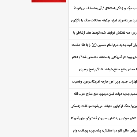
اکرات هسته‌ای ایران و آمریکا
 مرگ و زندگی استقلال / آبی‌ها حذف می‌شوند؟
برد عبرت‌آموز»: ایران چگونه معادلات جنگ را دگرگون
ده است؟
رس: سه نفتکش توقیف شده توسط هند ارتباطی با
ران ندارد
ران گنبد جدید حرم امام حسین (ع) را با طلا ساخت
طلاهای گنبد از کجا تأمین شد؟
ان ورود ناو آمریکایی به منطقه مشخص شد؟ / اعلام
عیت فوق العاده
ا حماس خلع سلاح خواهد شد؟/ پاسخ رهبران
اس به آخرین مهلت خلع سلاح
هارات جدید وزیر امور خارجه آمریکا درمورد وضعیت
اکرات با ایران
میم جدید دولت لبنان درمورد خلع سلاح حزب الله
ری/ جنگ اوکراین متوقف می‌شود؛ موافقت زلنسکی
 پیشنهاد‌ آتش‌بس
کنش سوئیس به نقش عمان در گفت‌و‌گو میان آمریکا
ایران
وایی مالی تازه در استقلال/ پشت‌پرده پرداخت وام