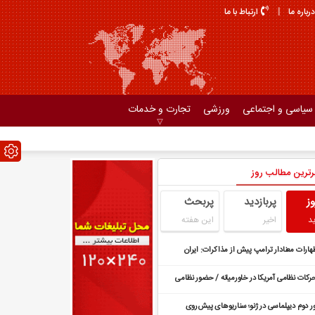
درباره ما
ارتباط با ما
سیاسی و اجتماعی
ورزشی
تجارت و خدمات
رترین مطالب روز
وز
پربازدید
پربحث
د
اخیر
این هفته
هارات معنادار ترامپ پیش از مذاکرات: ایران
ی‌خواهد بهای عدم توافق را بدهد
رکات نظامی آمریکا در خاورمیانه / حضور نظامی
دید شد
ر دوم دیپلماسی در ژنو؛ سناریوهای پیش‌روی