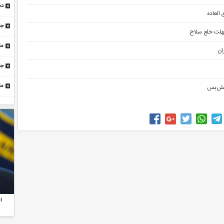
دع
العاده
گر
جش
هلت خلع سلاح
که
ما
ان
چ
جز
گا
آتش‌بس
سا
اظهارات جدید وزیر امور خارجه آمریکا درمورد وضعیت
اح خواهد شد؟/ پاسخ رهبران حماس
ا
مذاکرات با ایران
آخرین مهلت خلع سلاح