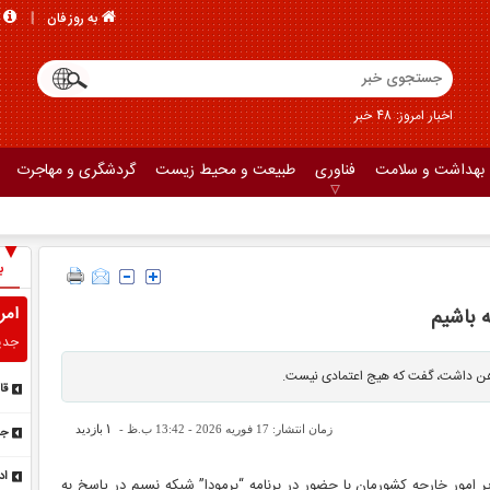
به روز فان
اخبار امروز: 48 خبر
بهداشت و سلامت
فناوری
طبیعت و محیط زیست
گردشگری و مهاجرت
ب
امر
ه باشیم
جدی
در ذهن داشت، گفت که هیج اعتمادی نیست.
قا
نش
1
زمان انتشار: 17 فوریه 2026 - 13:42 ب.ظ -
بازدید
جد
تص
اد
امور خارجه کشورمان با حضور در برنامه “برمودا” شبکه نسیم در پاسخ به