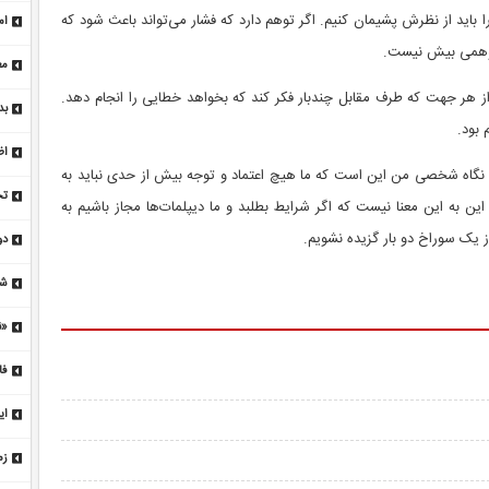
ان
اید از نظرش پشیمان کنیم. اگر توهم دارد که فشار می‌تواند باعث شود که
ام
 توهمی بیش نیست.
مع
خا
 از هر جهت که طرف مقابل چندبار فکر کند که بخواهد خطایی را انجام دهد.
بد
 بود.
تا
اظ
شت: نگاه شخصی من این است که ما هیچ اعتماد و توجه بیش از حدی نباید به
نم
تح
ن به این معنا نیست که اگر شرایط بطلبد و ما دیپلمات‌ها مجاز باشیم به
تم
ز یک سوراخ دو بار گزیده نشویم.
دو
مذ
شب
«ن
کر
فا
ای
ای
/ 
زم
وض