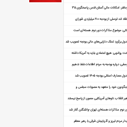
پژمانفر: امکانات مالی آستان قدس پاسخگوی ۳۵
لیون زائر نیست
انتقاد تند توسلی از بودجه ۲۰۰ میلیاردی شورای
لاع‌رسانی دولت
ائی: موضوع مذاکرات دور دوم هسته‌ای است
ول برآورد تملک دارایی‌های مالی بودجه تصویب شد
ت روانچی: هیچ اعتمادی نباید به آمریکا داشته
شیم
سفی: درباره بودجه به مردم اطلاعات غلط ندهیم
ول مصارف استانی بودجه ۱۴۰۵ تصویب شد
جگردون: خود را متعهد به مصوبات مجلس و
یسیون‌ها می‌دانیم
بر انقلاب: ناوهای آمریکایی مصون از پاسخ نیستند
ر دوم مذاکرات هسته‌ای تهران -واشنگتن آغاز شد
دار مردم تبریز و آذربایجان شرقی با رهبر معظم