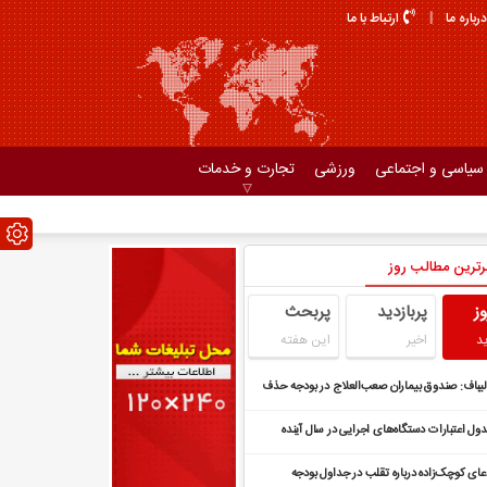
درباره ما
ارتباط با ما
سیاسی و اجتماعی
ورزشی
تجارت و خدمات
رترین مطالب روز
وز
پربازدید
پربحث
د
اخیر
این هفته
لیباف: صندوق بیماران صعب‌العلاج در بودجه حذف
ده است
ول اعتبارات دستگاه‌های اجرایی در سال آینده
ویب شد
عای کوچک‌زاده درباره تقلب در جداول بودجه