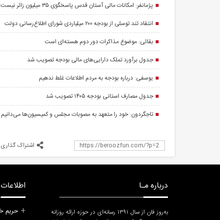
پژمانفر: امکانات مالی آستان قدس پاسخگوی ۳۵ میلیون زائر نیست
انتقاد تند توسلی از بودجه ۲۰۰ میلیاردی شورای اطلاع‌رسانی دولت
بقائی: موضوع مذاکرات دور دوم هسته‌ای است
جدول برآورد تملک دارایی‌های مالی بودجه تصویب شد
یوسفی: درباره بودجه به مردم اطلاعات غلط ندهیم
جدول مصارف استانی بودجه ۱۴۰۵ تصویب شد
 مالی بودجه تصویب شد
تخت روانچی: هیچ اعتمادی نباید به آمریکا داشته
یوسفی: درباره 
تاجگردون: خود را متعهد به مصوبات مجلس و کمیسیون‌ها می‌دانیم
باشیم
اشتراک گذاری
درباره مـا
اطلاعات ب
حریم خ
به‌روز فان از سال ۱۳۹۱ رسانه‌ای در حوزه ارائه روزانه