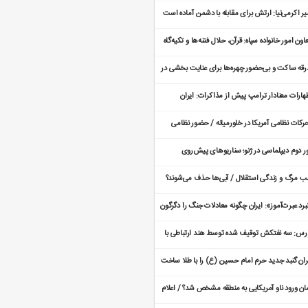
قلاب
یر اکرمی‌نیا: ارتش برای مقابله با دشمن آماده است
اون امور خانواده سپاه: قرآن، حلال فتنه‌ها و تکیه‌گاه
نواده نیروهای
رقه ساکت و بی‌حضور چهره‌ها برای عنایت بخشی در
لار وحدت
هارات معنادار ترامپ پیش از مذاکرات: ایران
ی‌خواهد بهای عدم توافق را بدهد
رکات نظامی آمریکا در خاورمیانه / حضور نظامی
دید شد
ر دوم دیپلماسی در ژنو؛ سناریوهای پیش‌روی
اکرات هسته‌ای ایران و آمریکا
 مرگ و زندگی استقلال / آبی‌ها حذف می‌شوند؟
برد عبرت‌آموز»: ایران چگونه معادلات جنگ را دگرگون
ده است؟
رس: سه نفتکش توقیف شده توسط هند ارتباطی با
ران ندارد
ران گنبد جدید حرم امام حسین (ع) را با طلا ساخت
طلاهای گنبد از کجا تأمین شد؟
ان ورود ناو آمریکایی به منطقه مشخص شد؟ / اعلام
عیت فوق العاده