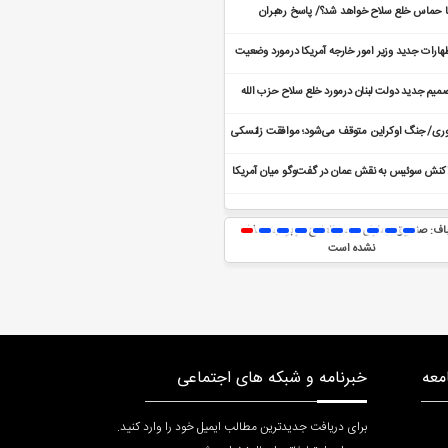
ا حماس خلع سلاح خواهد شد؟/ پاسخ رهبران
اس به آخرین مهلت خلع سلاح
هارات جدید وزیر امور خارجه آمریکا درمورد وضعیت
اکرات با ایران
میم جدید دولت لبنان درمورد خلع سلاح حزب الله
ری/ جنگ اوکراین متوقف می‌شود؛ موافقت زلنسکی
 پیشنهاد‌ آتش‌بس
کنش سوئیس به نقش عمان در گفت‌و‌گو میان آمریکا
ایران
باف: صندوق بیماران صعب‌العلاج در بودجه حذف
جدول اعتبارات دستگاه‌های اجرایی در سال آینده
نشده است
تصویب شد
معه
خبرنامه و شبکه های اجتماعی
برای دریافت جدیدترین مطالب ایمیل خود را وارد کنید.