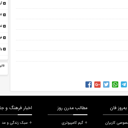
آی
حم
اظ
مذ
تص
فو
با
وا
و 
بودجه به مردم اطلاعات غلط ندهیم
جدول مصارف استانی بودجه ۱۴۰۵ تصویب شد
قالی
ه‌روز فان
مطالب مدرن روز
اخبار فرهنگ و جا
صوصی کاربران
گیم کامپیوتری
سبک زندگی و مد