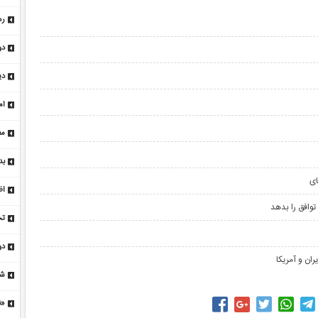
کم
ره
دو
دی
ان
ام
مع
خا
بد
ای
تا
اظ
توافق را بدهد
نم
تح
تم
دو
ان و آمریکا
مذ
شب
«ن