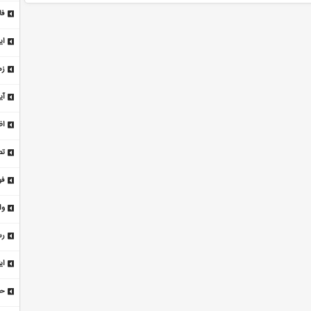
کر
فا
ای
ای
/ 
زم
وض
آی
حم
اظ
مذ
تص
فو
با
وا
و 
رس
۴۷ میلیاردی به رام
ای
گر
خط