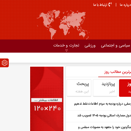
درباره ما
ارتباط با ما
سیاسی و اجتماعی
ورزشی
تجارت و خدمات
رترین مطالب روز
وز
پربازدید
پربحث
د
اخیر
این هفته
سفی: درباره بودجه به مردم اطلاعات غلط ندهیم
ول مصارف استانی بودجه ۱۴۰۵ تصویب شد
جگردون: خود را متعهد به مصوبات مجلس و