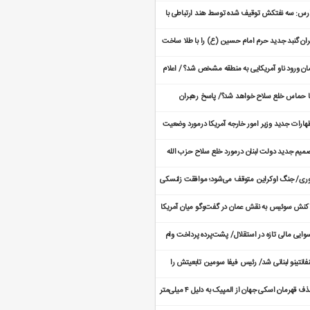
ده است؟
رس: سه نفتکش توقیف شده توسط هند ارتباطی با
ران ندارد
ران گنبد جدید حرم امام حسین (ع) را با طلا ساخت
طلاهای گنبد از کجا تأمین شد؟
ان ورود ناو آمریکایی به منطقه مشخص شد؟ / اعلام
عیت فوق العاده
ا حماس خلع سلاح خواهد شد؟/ پاسخ رهبران
اس به آخرین مهلت خلع سلاح
هارات جدید وزیر امور خارجه آمریکا درمورد وضعیت
اکرات با ایران
میم جدید دولت لبنان درمورد خلع سلاح حزب الله
ری/ جنگ اوکراین متوقف می‌شود؛ موافقت زلنسکی
 پیشنهاد‌ آتش‌بس
کنش سوئیس به نقش عمان در گفت‌و‌گو میان آمریکا
ایران
وایی مالی تازه در استقلال/ پشت‌پرده پرداخت وام
ین رضاییان چیست؟
نفانتینو لبنانی شد/ رئیس فیفا سومین تابعیتش را
فت
حذف قهرمان اسکی جهان از المپیک به دلیل ۴ میلی‌متر
ا