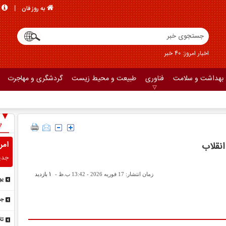
به روز فان
اخبار امروز: 40 خبر
بهداشت و سلامت
فناوری
طبیعت و محیط زیست
گردشگری و مهاجرت
ب
امر
انقلاب
جدی
1
زمان انتشار: 17 فوریه 2026 - 13:42 ب.ظ -
بازدید
یو
جد
تا