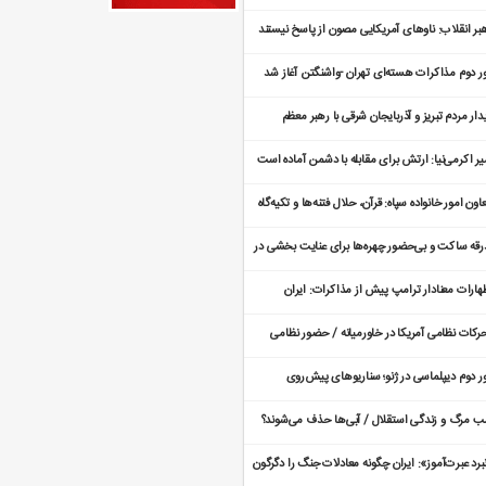
یسیون‌ها می‌دانیم
بر انقلاب: ناوهای آمریکایی مصون از پاسخ نیستند
ر دوم مذاکرات هسته‌ای تهران -واشنگتن آغاز شد
دار مردم تبریز و آذربایجان شرقی با رهبر معظم
قلاب
یر اکرمی‌نیا: ارتش برای مقابله با دشمن آماده است
اون امور خانواده سپاه: قرآن، حلال فتنه‌ها و تکیه‌گاه
نواده نیروهای
رقه ساکت و بی‌حضور چهره‌ها برای عنایت بخشی در
لار وحدت
هارات معنادار ترامپ پیش از مذاکرات: ایران
ی‌خواهد بهای عدم توافق را بدهد
رکات نظامی آمریکا در خاورمیانه / حضور نظامی
دید شد
ر دوم دیپلماسی در ژنو؛ سناریوهای پیش‌روی
اکرات هسته‌ای ایران و آمریکا
 مرگ و زندگی استقلال / آبی‌ها حذف می‌شوند؟
برد عبرت‌آموز»: ایران چگونه معادلات جنگ را دگرگون