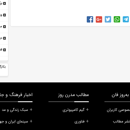
جر
وز
مر
-ص
دی
رو
قد
نا
جی بودجه ۱۴۰۵ تصویب شد
قالیباف: گرانی نان و بنزین در سال ۱۴۰۵ صحت ندارد
بکارگ
ه‌روز فان
مطالب مدرن روز
اخبار فرهنگ و جا
صوصی کاربران
گیم کامپیوتری
سبک زندگی و مد
نشر مطالب
فناوری
سینمای ایران و جه