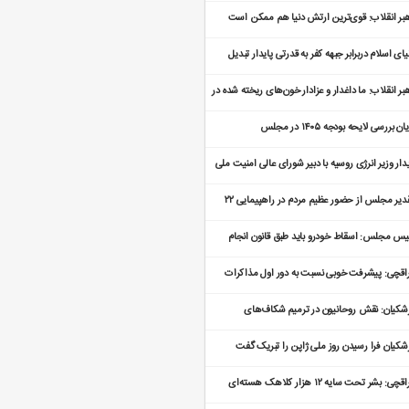
 یافت
بر انقلاب: قوی‌ترین ارتش دنیا هم ممکن است
ین‌گیر شود
یای اسلام دربرابر جبهه کفر به قدرتی پایدار تبدیل
ه است
بر انقلاب: ما داغدار و عزادار خون‌های ریخته شده در
نه دی‌ماه هستیم
ان بررسی لایحه بودجه ۱۴۰۵ در مجلس
دار وزیر انرژی روسیه با دبیر شورای عالی امنیت ملی
تقدیر مجلس از حضور عظیم مردم در راهپیمایی ۲۲
من
یس مجلس: اسقاط خودرو باید طبق قانون انجام
د
اقچی: پیشرفت خوبی نسبت به دور اول مذاکرات
جام شده است
شکیان: نقش روحانیون در ترمیم شکاف‌های
تماعی تعیین کننده است
شکیان فرا رسیدن روز ملی ژاپن را تبریک گفت
عراقچی: بشر تحت سایه ۱۲ هزار کلاهک هسته‌ای
دگی می‌کند