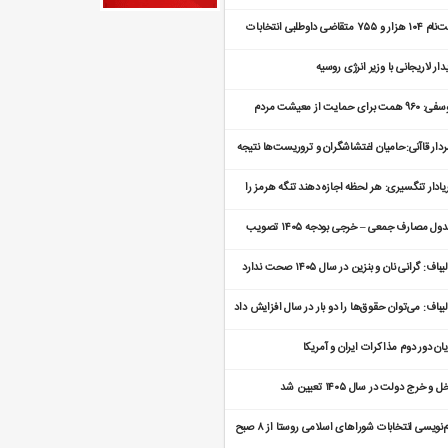
ثبت‌نام ۱۰۴ هزار و ۷۵۵ متقاضی داوطلبی انتخابات
راهای روستا
دار لاریجانی با وزیر انرژی روسیه
یوسفی: ۹۶۰ همت برای حمایت از معیشت مردم
تصاص یافته است
دار قاآنی:حامیان اغتشاشگران و تروریست‌ها نتیجه
ایتشان را می‌بینند
یادار تنگسیری: هر لحظه اجازه دهند تنگه هرمز را
اهیم بست
جدول مصارف جمعی – خرجی بودجه ۱۴۰۵ تصویب
د
یباف: گرانی نان و بنزین در سال ۱۴۰۵ صحت ندارد
لیباف: می‌توان حقوق‌ها را دو بار در سال افزایش داد
یان دور دوم مذاکرات ایران و آمریکا
 و خرج دولت در سال ۱۴۰۵ تعیین شد
نام‌نویسی انتخابات شوراهای اسلامی روستا از ۸ صبح