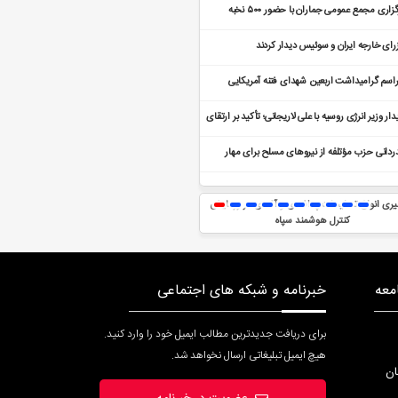
برگزاری مجمع عمومی جماران با حضور ۵۰۰ نخبه
یان انقلابی
رای خارجه ایران و سوئیس دیدار کردند
اسم گرامیداشت اربعین شهدای فتنه آمریکایی
هیونیستی
دار وزیر انرژی روسیه با علی لاریجانی؛ تأکید بر ارتقای
ابط راهبردی
ردانی حزب مؤتلفه از نیروهای مسلح برای مهار
آرامی‌های اخیر
یری انواع تسلیحات پدافندی و آفندی در رزمایش
تخصیص بودجه برای ارتقای فعالیت‌ها و تولیدات
کنترل هوشمند سپاه
فرهنگی
معه
خبرنامه و شبکه های اجتماعی
برای دریافت جدیدترین مطالب ایمیل خود را وارد کنید.
هیچ ایمیل تبلیغاتی ارسال نخواهد شد.
ان