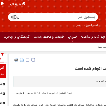
به روز فان
اخبار امروز: 100 خبر
بهداشت و سلامت
فناوری
طبیعت و محیط زیست
گردشگری و مهاجرت
د سپاه
ب
امر
ات انجام شده است
جدی
ام شده است
بک
کن
1
زمان انتشار: 17 فوریه 2026 - 19:42 ب.ظ -
بازدید
تخ
فر
تص
 درباره جزئیات مذاکرات اظهار داشت: امروز دور دوم مذاکرات را با هیات