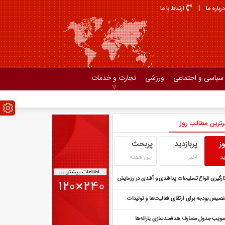
درباره ما
ارتباط با ما
سیاسی و اجتماعی
ورزشی
تجارت و خدمات
رترین مطالب روز
وز
پربازدید
پربحث
د
اخیر
این هفته
ارگیری انواع تسلیحات پدافندی و آفندی در رزمایش
ترل هوشمند سپاه
صیص بودجه برای ارتقای فعالیت‌ها و تولیدات
هنگی
ویب جدول مصارف هدفمندسازی یارانه‌ها