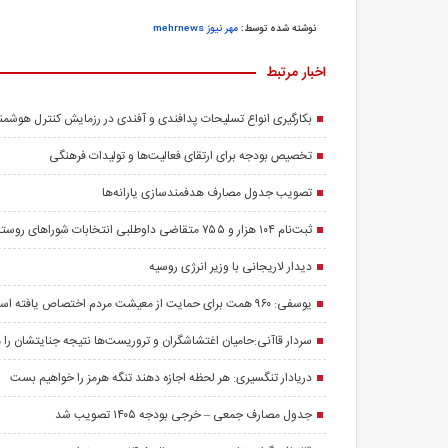
نوشته شده توسط:
مهر نیوز mehrnews
اخبار مرتبط
بکارگیری انواع تسلیحات پدافندی و آفندی در رزمایش کنترل هوشمن
تخصیص بودجه برای ارتقای فعالیت‌ها و تولیدات فرهنگی
تصویب جدول مصارف هدفمندسازی یارانه‌ها
ثبت‌نام ۱۰۴ هزار و ۷۵۵ متقاضی داوطلبی انتخابات شوراهای روستا
دیدار لاریجانی با وزیر انرژی روسیه
یوسفی: ۹۶۰ همت برای حمایت از معیشت مردم اختصاص یافته است
سردار قاآنی:حامیان اغتشاشگران و تروریست‌ها نتیجه جنایتشان را م
دریادار تنگسیری: هر لحظه اجازه دهند تنگه هرمز را خواهیم بست
جدول مصارف جمعی – خرجی بودجه ۱۴۰۵ تصویب شد