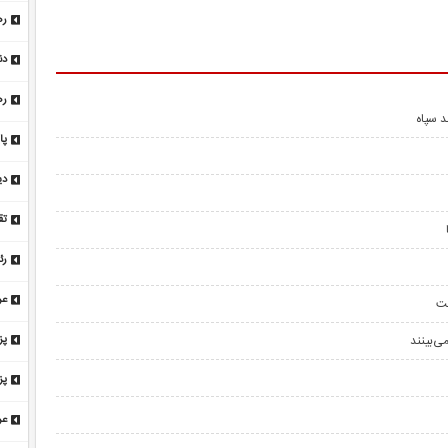
تا ۲۲ افزایش
ره
زم
دن
شد
ره
د سپاه
فت
پای
دی
به
رئ
شو
عر
ان
ی‌بینند
پز
اج
پز
زن