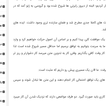
کردیم؛ البته از دیروز رایزنی ها شروع شده بود و گروسی به ژنو آمد که در
شو
دی
 بحث های کاملا جدی مطرح شد و فضای سازنده تری وجود داشت. ایده های
شد.
اخ
سر
یم یک موافقت کلی پیدا کنیم و بر اساس آن اصول حرکت خواهیم کرد و وارد
جن
در
ما به سرعت بتوانیم به توافق برسیم اما حداقل مسیر شروع شده است لذا
خو
کار وقت کافی بگذاریم. وقتی کار به تدوین متن میرسد کار دشوارتر و ریز تر
ش
قال
رفت. ما الان یک مسیری پیش رو داریم که مثبت است.
قا
ای یک توافق احتمالی کار انجام دهند و این متن ها تبادل شوند و سپس
پا
دخل
 کاری باید صورت گیرد. دو طرف مواضعی دارند که نزدیک شدن آن کار میبرد