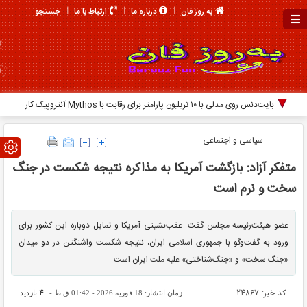
جستجو
به روز فان
درباره ما
ارتباط با ما
بایت‌دنس روی مدلی با ۱۰ تریلیون پارامتر برای رقابت با Mythos آنتروپیک کار
می‌کند
سیاسی و اجتماعی
متفکر آزاد: بازگشت آمریکا به مذاکره نتیجه شکست در جنگ
سخت و نرم است
عضو هیئت‌رئیسه مجلس گفت: عقب‌نشینی آمریکا و تمایل دوباره این کشور برای
ورود به گفت‌وگو با جمهوری اسلامی ایران، نتیجه شکست واشنگتن در دو میدان
«جنگ سخت» و «جنگ‌شناختی» علیه ملت ایران است.
کد خبر: 24867
4
زمان انتشار: 18 فوریه 2026 - 01:42 ق.ظ -
بازدید