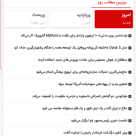
برترین مطالب روز
امروز
پربازدید
پربحث
جدید
اخیر
این هفته
بایت‌دنس روی مدلی با ۱۰ تریلیون پارامتر برای رقابت با Mythos آنتروپیک کار می‌کند
مدل Opus 5 به‌اشتباه کل پوشه پروفایل یک توسعه‌دهنده را هنگام پشتیبان‌گیری حذف کرد
محققان از هوش مصنوعی برای ساخت ویروس‌های جدید استفاده کردند
حاج‌علی‌اکبری: تحرکات سازمان‌یافته‌ای برای ترویج برهنگی انجام می‌شود
تصاویر جدید از پهپادهای منهدم‌شده آمریکا توسط سپاه
علم‌الهدی: دو گفتمان انحرافی «تسلیم» و «یاس» مقاومت را تضعیف می‌کند
دفاع از ایران گاه در یک تیتر دقیق و یک قلم مسئولانه خلاصه می شود
نشست خبری رئیس‌جمهور فردا برگزار می‌شود
وزیر کشور درگذشت فرماندار رامیان را تسلیت گفت