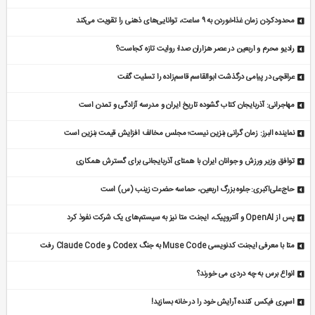
محدودکردن زمان غذاخوردن به ۹ ساعت، توانایی‌های ذهنی را تقویت می‌کند
رادیو محرم و اربعین در عصر هزاران صدا؛ روایت تازه کجاست؟
عراقچی در پیامی درگذشت ابوالقاسم قاسم‌زاده را تسلیت گفت
مهاجرانی: آذربایجان کتاب گشوده تاریخ ایران و مدرسه آزادگی و تمدن است
نماینده البرز: زمان گرانی بنزین نیست؛ مجلس مخالف افزایش قیمت بنزین است
توافق وزیر ورزش و جوانان ایران با همتای آذربایجانی برای گسترش همکاری
حاج‌علی‌اکبری: جلوه بزرگ اربعین، حماسه حضرت زینب (س) است
پس از OpenAI و آنتروپیک، ایجنت متا نیز به سیستم‌های یک شرکت نفوذ کرد
متا با معرفی ایجنت کدنویسی Muse Code به جنگ Codex و Claude Code رفت
انواع برس به چه دردی می خورند؟
اسپری فیکس کننده آرایش خود را در خانه بسازید!