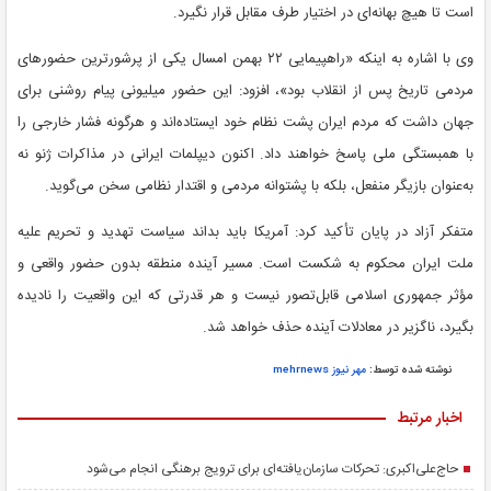
است تا هیچ بهانه‌ای در اختیار طرف مقابل قرار نگیرد.
وی با اشاره به اینکه «راهپیمایی ۲۲ بهمن امسال یکی از پرشورترین حضورهای
مردمی تاریخ پس از انقلاب بود»، افزود: این حضور میلیونی پیام روشنی برای
جهان داشت که مردم ایران پشت نظام خود ایستاده‌اند و هرگونه فشار خارجی را
با همبستگی ملی پاسخ خواهند داد. اکنون دیپلمات ایرانی در مذاکرات ژنو نه
به‌عنوان بازیگر منفعل، بلکه با پشتوانه مردمی و اقتدار نظامی سخن می‌گوید.
متفکر آزاد در پایان تأکید کرد: آمریکا باید بداند سیاست تهدید و تحریم علیه
ملت ایران محکوم به شکست است. مسیر آینده منطقه بدون حضور واقعی و
مؤثر جمهوری اسلامی قابل‌تصور نیست و هر قدرتی که این واقعیت را نادیده
بگیرد، ناگزیر در معادلات آینده حذف خواهد شد.
نوشته شده توسط:
مهر نیوز mehrnews
اخبار مرتبط
حاج‌علی‌اکبری: تحرکات سازمان‌یافته‌ای برای ترویج برهنگی انجام می‌شود