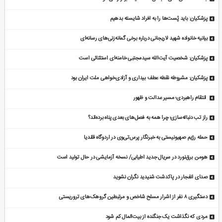
پزشکیان: باید پُست‌ها را به افراد شایسته بدهیم
بیانیه خانواده شهید لاریجانی درباره برخی گمانه‌زنی‌های رسانه‌ای
پزشکیان: شخصیت آیت‌الله سیدمجتبی خامنه‌ای استثنائی است
پزشکیان: مشروطه نقطه عطف بیداری و آزادی‌خواهی ملت ایران بود
انتقام راهبردی؛ مسیر عدالت و ظهور
راز تب دنباله‌سازی؛ چرا همه به فصل‌های بعدی پناه برده‌اند؟
حمله رژیم صهیونیستی به خبرنگار پرس‌تی‌وی در اردوگاه قلندیا
هومن برق‌نورد در سریال جدید اطیابی/ نسخه آزمایشی در حال تولید است
صدای انفجار در پاکدشت شنیدید نگران نشوید
دستگیری ۸ نفر از اشرار مسلح شاخص و مرتبطین گروهک‌های تروریستی
مردی که نگذاشت یک جنگنده از بیت‌المال کم شود