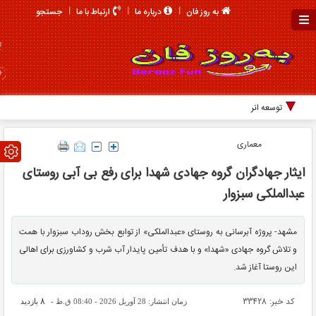
جستجو
به روز فان
درباره ما
ارتباط با ما
توسعه انرژی پاک
معماری
ایثار جهادگران گروه جهادی شهدا برای رفع بی آبی روستای
عبدالملکی سبزوار
مشهد- پروژه آبرسانی به روستای «عبدالملکی» از توابع بخش روداب سبزوار با همت
و تلاش گروه جهادی «شهدا» و با هدف تأمین پایدار آب شرب و کشاورزی برای اهالی
این روستا آغاز شد.
کد خبر: 33428
8
زمان انتشار: 28 آوریل 2026 - 08:40 ق.ظ -
بازدید