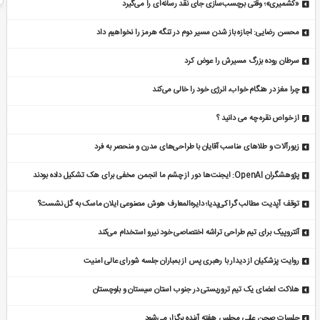
«کشمیری»؛ وقتی برچسب‌سازی جای نقد رسانه‌ای را می‌گیرد
محسن رضایی: اجازه باز شدن مسیر دوم در تنگه هرمز را نخواهیم داد
سرطان روده بزرگ مسیرش را عوض کرد
چرا مغز در هنگام خواب، انرژی خود را خالی می‌کند
از خواص نقره چه می دانید ؟
زیورآلات و طلاهای مناسب آقایان با طراحی‌های مدرن و منحصر به فرد
پژوهشگران OpenAI: ایجنت‌ها دور از چشم ما انجمن مخفی برای هک تشکیل داده بودند
توقف آپدیت مطالب گراکی‌پدیا؛ دایره‌المعارف هوش مصنوعی ایلان ماسک به گل نشست؟
آنتروپیک برای تیم طراحی تراشه اختصاصی خود نیرو استخدام می‌کند
روایت پزشکیان از دیدار با رهبری پس از بمباران جلسه شورای عالی امنیت
هلاکت اعضای یک تیم تروریستی در جنوب استان سیستان و بلوچستان
جلسات صحن علنی مجلس هفته آینده برگزار می‌شود