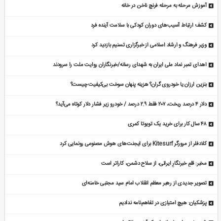
آموزش مرحله به مرحله فرنچ ناخن در خانه
کشف ارتباط آسیب‌های دوران کودکی با سلامت آینده فرد
وزیر فرهنگ و ارشاد اسلامی از خبرگزاری تسنیم بازدید کرد
اهدای تمبر نماد ملی ایران به شهدای رسانه/خبرنگاران روایت ملت را سرودند
بنزین ارزان یا خودروی گران؟ هزینه پنهان سوخت بی‌کیفیت چیست؟
دلار ۴ درصد ریخت، ۲۰۷ فقط ۲.۹ درصد / خودرو زیر فشار دلار کوتاه می‌آید؟
۴۸ سال کار برای خرید یک تویوتا کمری
کلادفلر از مرورگر Kitesurf برای ایجنت‌های هوش مصنوعی رونمایی کرد
مخبر: قلمِ خبرنگارِ ایرانی، از سلاح دشمن، کاراتر است
تصویر جدیدی از رهبر معظم انقلاب امام سید مجتبی خامنه‌ای
پزشکیان: هیچ امتیازی در تفاهم‌نامه ندادیم