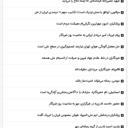
شهید نصیرزاده؛ فرمانده‌ای که آینده دفاع را می‌دید
عراقچی: توافق با عمان نزدیک است/ تکذیب سهم ۱۱ درصدی ایران از خزر
پزشکیان: امروز مهم‌ترین نگرانی‌ام معیشت مردم است
پیام تبریک امیر دریادار ایرانی به مناسبت روز خبرنگار
حل معضل آلودگی هوای تهران نیازمند تصمیم‌گیری در سطح ملی است
خبرنگاران در خط مقدم جهاد تبیین و صیانت از انسجام ملی هستند
قائم‌پناه: ‏خبرنگاران، مرزداران حقیقت‌اند
مومنی: رسانه می‌تواند امنیت‌ساز باشد
اسماعیلی: نامِ «خبرنگار»، مترادف با « آگاهی بخشی و آزادگی» است
حضور «احمد نادری» در خبرگزاری مهر به مناسبت روز خبرنگار
پزشکیان درخشش تیم ملی المپیاد هوش مصنوعی ایران را تبریک گفت
بازدید احمد نادری از گروه رسانه‌ای مهر