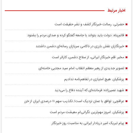
اخبار مرتبط
حضرتی: رسالت خبرنگار کشف و نشر حقیقت است
قائم‌پناه: دولت باید بتواند با جامعه گفتگو کرده و صدای مردم را بشنود
خبرنگاران نقش بارزی در ناکامی سربازان رسانه‌ای دشمن داشتند
مخبر: قلمِ خبرنگارِ ایرانی، از سلاح دشمن، کاراتر است
تصویر جدیدی از رهبر معظم انقلاب امام سید مجتبی خامنه‌ای
پزشکیان: هیچ امتیازی در تفاهم‌نامه ندادیم
شهید نصیرزاده؛ فرمانده‌ای که آینده دفاع را می‌دید
عراقچی: توافق با عمان نزدیک است/ تکذیب سهم ۱۱ درصدی ایران از خزر
پزشکیان: امروز مهم‌ترین نگرانی‌ام معیشت مردم است
پیام تبریک امیر دریادار ایرانی به مناسبت روز خبرنگار