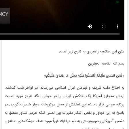
متن این اطلاعیه راهبردی به شرح زیر است:
بسم الله القاصم الجبارین
«فَمَنِ اعْتَدَیٰ عَلَیْکُمْ فَاعْتَدُوا عَلَیْهِ بِمِثْلِ مَا اعْتَدَیٰ عَلَیْکُمْ»
به اطلاع ملت شریف و قهرمان ایران اسلامی می‌رساند: در اواخر شب گذشته،
ارتش متجاوز آمریکا یک نفتکش ایرانی را در حوالی تنگه هرمز مورد اصابت
پرتابه هوایی قرار داد که این نفتکش از محل موتورخانه دچار خسارت گردید. در
پاسخ به این تجاوز و نقض آشکار مقررات بین‌المللی تنگه هرمز، شناور متعلق به
دشمن آمریکایی-صهیونیستی به نام «پانایا» فوراً مورد هدف موشک‌های نقطه‌زن