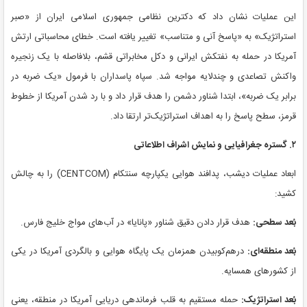
این عملیات نشان داد که دکترین نظامی جمهوری اسلامی ایران از «صبر
استراتژیک» به «پاسخ آنی و متناسب» تغییر یافته است. خطای محاسباتی ارتش
آمریکا در حمله به نفتکش ایرانی و دکل مخابراتی قشم، بلافاصله با یک زنجیره
واکنش تصاعدی و چندلایه مواجه شد. سپاه پاسداران با فرمول «یک ضربه در
برابر یک ضربه»، ابتدا شناور دشمن را هدف قرار داد و با رد شدن آمریکا از خطوط
قرمز، سطح پاسخ را به اهداف استراتژیک‌تر ارتقا داد.
۲. گستره جغرافیایی و نمایش اشراف اطلاعاتی
ابعاد عملیات دیشب، پدافند هوایی یکپارچه سنتکام (CENTCOM) را به چالش
کشید:
بُعد سطحی:
هدف قرار دادن دقیق شناور «پانایا» در آب‌های مواج خلیج فارس.
بُعد منطقه‌ای:
درهم‌کوبیدن همزمان یک پایگاه هوایی و بالگردی آمریکا در یکی
از کشورهای همسایه.
بُعد استراتژیک:
حمله مستقیم به قلب فرماندهی دریایی آمریکا در منطقه، یعنی