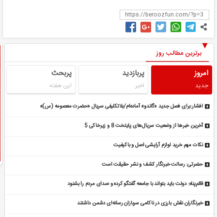
برترین مطالب روز
امروز
پربازدید
پربحث
جدید
اخیر
این هفته
افشار:برای فصل جدید «گاندو» آماده‌ام/بلاتکلیفی سریال «حضرت معصومه (س)»
آخرین خبرها از وضعیت سریال‌های پایتخت 8 و زیرخاکی 5
نکات مهم خرید لوازم آرایشی اصل و باکیفیت
حضرتی: رسالت خبرنگار کشف و نشر حقیقت است
قائم‌پناه: دولت باید بتواند با جامعه گفتگو کرده و صدای مردم را بشنود
خبرنگاران نقش بارزی در ناکامی سربازان رسانه‌ای دشمن داشتند