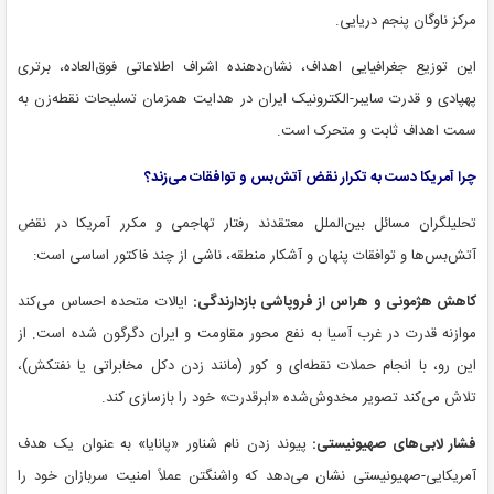
مرکز ناوگان پنجم دریایی.
این توزیع جغرافیایی اهداف، نشان‌دهنده اشراف اطلاعاتی فوق‌العاده، برتری
پهپادی و قدرت سایبر-الکترونیک ایران در هدایت همزمان تسلیحات نقطه‌زن به
سمت اهداف ثابت و متحرک است.
چرا آمریکا دست به تکرار نقض آتش‌بس و توافقات می‌زند؟
تحلیلگران مسائل بین‌الملل معتقدند رفتار تهاجمی و مکرر آمریکا در نقض
آتش‌بس‌ها و توافقات پنهان و آشکار منطقه، ناشی از چند فاکتور اساسی است:
کاهش هژمونی و هراس از فروپاشی بازدارندگی:
ایالات متحده احساس می‌کند
موازنه قدرت در غرب آسیا به نفع محور مقاومت و ایران دگرگون شده است. از
این رو، با انجام حملات نقطه‌ای و کور (مانند زدن دکل مخابراتی یا نفتکش)،
تلاش می‌کند تصویر مخدوش‌شده «ابرقدرت» خود را بازسازی کند.
فشار لابی‌های صهیونیستی:
پیوند زدن نام شناور «پانایا» به عنوان یک هدف
آمریکایی-صهیونیستی نشان می‌دهد که واشنگتن عملاً امنیت سربازان خود را