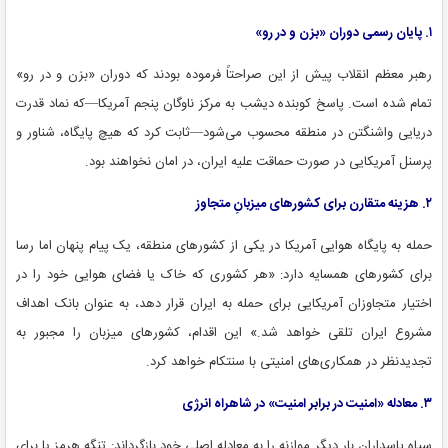
۱. پایان رسمی دوران «بزن و در رو»
رهبر معظم انقلاب پیش از این صراحتاً فرموده بودند که دوران «بزن و در رو»
تمام شده است. پاسخ کوبنده دیشب به مرکز ناوگان پنجم آمریکا—که نماد قدرت
دریایی واشنگتن در منطقه محسوب می‌شود—ثابت کرد که هیچ پایگاه، شناور و
پرسنل آمریکایی در صورت حماقت علیه ایران، در امان نخواهند بود.
۲. هزینه متقارن برای کشورهای میزبانِ متجاوز
حمله به پایگاه هوایی آمریکا در یکی از کشورهای منطقه، یک پیام پنهان اما رسا
برای کشورهای همسایه دارد: «هر کشوری که خاک یا فضای هوایی خود را در
اختیار متجاوزان آمریکایی برای حمله به ایران قرار دهد، به عنوان بانک اهداف
مشروع ایران تلقی خواهد شد.» این اقدام، کشورهای میزبان را مجبور به
تجدیدنظر در همکاری‌های امنیتی با سنتکام خواهد کرد.
۳. معادله «امنیت در برابر امنیت» در شاهراه انرژی
سپاه پاسداران بار دیگر موازنه را به معادله اصلی خود بازگرداند: تنگه هرمز یا برای