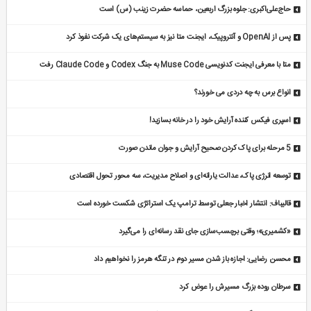
حاج‌علی‌اکبری: جلوه بزرگ اربعین، حماسه حضرت زینب (س) است
پس از OpenAI و آنتروپیک، ایجنت متا نیز به سیستم‌های یک شرکت نفوذ کرد
متا با معرفی ایجنت کدنویسی Muse Code به جنگ Codex و Claude Code رفت
انواع برس به چه دردی می خورند؟
اسپری فیکس کننده آرایش خود را در خانه بسازید!
5 مرحله برای پاک کردن صحیح آرایش و جوان ماندن صورت
توسعه انرژی پاک، عدالت یارانه‌ای و اصلاح مدیریت، سه محور تحول اقتصادی
قالیباف: انتشار اخبار جعلی توسط ترامپ یک استراتژی شکست خورده است
«کشمیری»؛ وقتی برچسب‌سازی جای نقد رسانه‌ای را می‌گیرد
محسن رضایی: اجازه باز شدن مسیر دوم در تنگه هرمز را نخواهیم داد
سرطان روده بزرگ مسیرش را عوض کرد