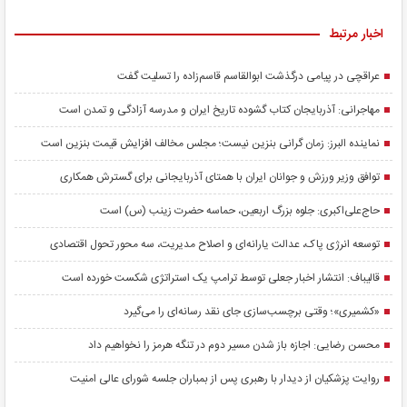
اخبار مرتبط
عراقچی در پیامی درگذشت ابوالقاسم قاسم‌زاده را تسلیت گفت
مهاجرانی: آذربایجان کتاب گشوده تاریخ ایران و مدرسه آزادگی و تمدن است
نماینده البرز: زمان گرانی بنزین نیست؛ مجلس مخالف افزایش قیمت بنزین است
توافق وزیر ورزش و جوانان ایران با همتای آذربایجانی برای گسترش همکاری
حاج‌علی‌اکبری: جلوه بزرگ اربعین، حماسه حضرت زینب (س) است
توسعه انرژی پاک، عدالت یارانه‌ای و اصلاح مدیریت، سه محور تحول اقتصادی
قالیباف: انتشار اخبار جعلی توسط ترامپ یک استراتژی شکست خورده است
«کشمیری»؛ وقتی برچسب‌سازی جای نقد رسانه‌ای را می‌گیرد
محسن رضایی: اجازه باز شدن مسیر دوم در تنگه هرمز را نخواهیم داد
روایت پزشکیان از دیدار با رهبری پس از بمباران جلسه شورای عالی امنیت