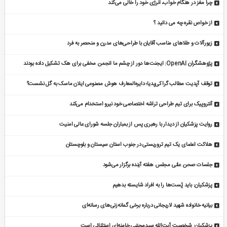
چرا مغز در هنگام خواب، انرژی خود را خالی می‌کند
از خواص نقره چه می دانید ؟
زیورآلات و طلاهای مناسب آقایان با طراحی‌های مدرن و منحصر به فرد
پژوهشگران OpenAI: ایجنت‌ها دور از چشم ما انجمن مخفی برای هک تشکیل داده بودند
توقف آپدیت مطالب گراکی‌پدیا؛ دایره‌المعارف هوش مصنوعی ایلان ماسک به گل نشست؟
آنتروپیک برای تیم طراحی تراشه اختصاصی خود نیرو استخدام می‌کند
روایت پزشکیان از دیدار با رهبری پس از بمباران جلسه شورای عالی امنیت
هلاکت اعضای یک تیم تروریستی در جنوب استان سیستان و بلوچستان
جلسات صحن علنی مجلس هفته آینده برگزار می‌شود
پزشکیان: باید پُست‌ها را به افراد شایسته بدهیم
بیانیه خانواده شهید لاریجانی درباره برخی گمانه‌زنی‌های رسانه‌ای
پزشکیان: شخصیت آیت‌الله سیدمجتبی خامنه‌ای استثنائی است