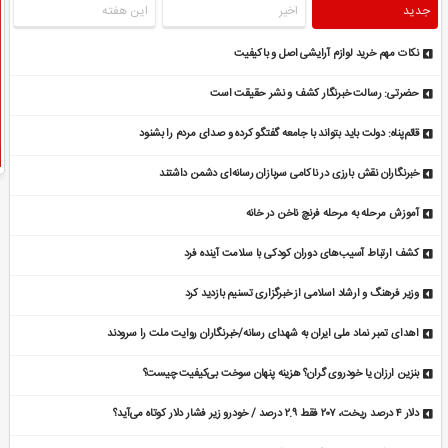
جدید
اخیر
این هفته
نکات مهم خرید لوازم آرایشی اصل و باکیفیت
حضرتی: رسالت خبرنگار کشف و نشر حقیقت است
قائم‌پناه: دولت باید بتواند با جامعه گفتگو کرده و صدای مردم را بشنود
خبرنگاران نقش بارزی در ناکامی سربازان رسانه‌ای دشمن داشتند
آموزش مرحله به مرحله فرنچ ناخن در خانه
کشف ارتباط آسیب‌های دوران کودکی با سلامت آینده فرد
وزیر فرهنگ و ارشاد اسلامی از خبرگزاری تسنیم بازدید کرد
اهدای تمبر نماد ملی ایران به شهدای رسانه/خبرنگاران روایت ملت را سرودند
بنزین ارزان یا خودروی گران؟ هزینه پنهان سوخت بی‌کیفیت چیست؟
دلار ۴ درصد ریخت، ۲۰۷ فقط ۲.۹ درصد / خودرو زیر فشار دلار کوتاه می‌آید؟