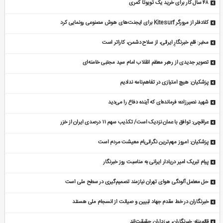
۴۸ سال کار برای خرید یک تویوتا کمری
کلادفلر از مرورگر Kitesurf برای ایجنت‌های هوش مصنوعی رونمایی کرد
مخبر: قلمِ خبرنگارِ ایرانی، از سلاح دشمن، کاراتر است
تصویر جدیدی از رهبر معظم انقلاب امام سید مجتبی خامنه‌ای
پزشکیان: هیچ امتیازی در تفاهم‌نامه ندادیم
شهید نصیرزاده؛ فرمانده‌ای که آینده دفاع را می‌دید
عراقچی: توافق با عمان نزدیک است/ تکذیب سهم ۱۱ درصدی ایران از خزر
پزشکیان: امروز مهم‌ترین نگرانی‌ام معیشت مردم است
پیام تبریک امیر دریادار ایرانی به مناسبت روز خبرنگار
حل معضل آلودگی هوای تهران نیازمند تصمیم‌گیری در سطح ملی است
خبرنگاران در خط مقدم جهاد تبیین و صیانت از انسجام ملی هستند
قائم‌پناه: ‏خبرنگاران، مرزداران حقیقت‌اند