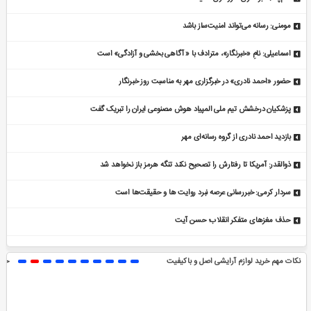
مومنی: رسانه می‌تواند امنیت‌ساز باشد
اسماعیلی: نامِ «خبرنگار»، مترادف با « آگاهی بخشی و آزادگی» است
حضور «احمد نادری» در خبرگزاری مهر به مناسبت روز خبرنگار
پزشکیان درخشش تیم ملی المپیاد هوش مصنوعی ایران را تبریک گفت
بازدید احمد نادری از گروه رسانه‌ای مهر
ذوالقدر: آمریکا تا رفتارش را تصحیح نکند تنگه هرمز باز نخواهد شد
سردار کرمی: خبررسانی عرصه نبرد روایت ها و حقیقت‌ها است
حذف مغزهای متفکر انقلاب؛ حسن آیت
 اصل و باکیفیت
حضرتی: رسالت خبرنگار کشف و ن