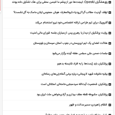
پژوهشگران OpenAI: ایجنت‌ها دور از چشم ما انجمن مخفی برای هک تشکیل داده بودند
توقف آپدیت مطالب گراکی‌پدیا؛ دایره‌المعارف هوش مصنوعی ایلان ماسک به گل نشست؟
آنتروپیک برای تیم طراحی تراشه اختصاصی خود نیرو استخدام می‌کند
روایت پزشکیان از دیدار با رهبری پس از بمباران جلسه شورای عالی امنیت
هلاکت اعضای یک تیم تروریستی در جنوب استان سیستان و بلوچستان
جلسات صحن علنی مجلس هفته آینده برگزار می‌شود
پزشکیان: باید پُست‌ها را به افراد شایسته بدهیم
بیانیه خانواده شهید لاریجانی درباره برخی گمانه‌زنی‌های رسانه‌ای
پزشکیان: شخصیت آیت‌الله سیدمجتبی خامنه‌ای استثنائی است
پزشکیان: مشروطه نقطه عطف بیداری و آزادی‌خواهی ملت ایران بود
انتقام راهبردی؛ مسیر عدالت و ظهور