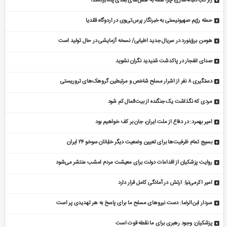
راز تب دنباله‌سازی؛ چرا همه به فصل‌های بعدی پناه برده‌اند؟
حمله رژیم صهیونیستی به خبرنگار پرس‌تی‌وی در اردوگاه قلندیا
هومن برق‌نورد در سریال جدید اطیابی/ نسخه آزمایشی در حال تولید است
صدای انفجار در پاکدشت شنیدید نگران نشوید
دستگیری ۸ نفر از اشرار مسلح شاخص و مرتبطین گروهک‌های تروریستی
مردی که نگذاشت یک جنگنده از بیت‌المال کم شود
امیر بهمرد: در دفاع از ملت ایران، جان بر کف خواهیم بود
بسیج تمام ظرفیت‌ها برای تعیین وضعیت دیگر خلبانان سوخو ۲۴ ایران
روایت پزشکیان از اقدامات دولت برای معیشت مردم امشب منتشر می‌شود
امیر اکرمی‌نیا: ارتش در آمادگی کامل قرار دارد
سردار ابن‌الرضا: دست نیروهای مسلح ما برای پاسخ به هر تهدیدی پر است
پزشکیان: وجود رهبری برای ما نقطه قوت است