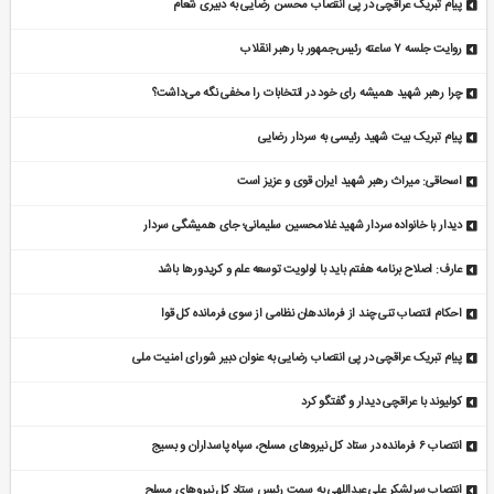
پیام تبریک عراقچی در پی انتصاب محسن رضایی به دبیری شعام
روایت جلسه ۷ ساعته رئیس‌جمهور با رهبر انقلاب
چرا رهبر شهید همیشه رای خود در انتخابات را مخفی نگه می‌داشت؟
پیام تبریک بیت شهید رئیسی به سردار رضایی
اسحاقی: میراث رهبر شهید ایران قوی و عزیز است
دیدار با خانواده سردار شهید غلامحسین سلیمانی؛ جای همیشگی سردار
عارف: اصلاح برنامه هفتم باید با اولویت توسعه علم و کریدورها باشد
احکام انتصاب تنی چند از فرماندهان نظامی از سوی فرمانده کل قوا
پیام تبریک عراقچی در پی انتصاب رضایی به عنوان دبیر شورای امنیت ملی
کولیوند با عراقچی دیدار و گفتگو کرد
انتصاب ۶ فرمانده در ستاد کل نیروهای مسلح، سپاه پاسداران و بسیج
انتصاب سرلشکر علی عبداللهی به سمت رئیس ستاد کل نیروهای مسلح