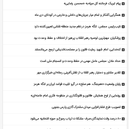
پیام تبریک فرمانده کل سپاه به «محسن رضایی»
همگرایی آشکار و تمام عیار جریان‌های داخلی و خارجی در کودتای دی ماه
نایب‌رئیس مجلس: تنگه هرمز در نظم جدید منطقه نقشی تعیین‌کننده دارد
پزشکیان: مهم‌ترین توصیه رهبر انقلاب پرهیز از اختلاف و حفظ وحدت بود
کدخدایی: امام شهید رعایت قانون را بر مصلحت‌اندیشی ارجح می‌دانستند
حداد عادل: مجلس عامل مهمی در حفظ وحدت و انسجام ملی است
تقدیر مشاور و دستیار رهبر انقلاب از نقش‌آفرینی رسانه‌ای خبرگزاری مهر
پایان وضعیت «هم‌جنگ، هم صلح» در گرو تثبیت قواعد ایران بر تنگه هرمز
رونمایی از لوح همایش «قانون و قانونگذاری در منظومه فکری امام خامنه‌ای»
تصویب طرح فشارافزایی میدان مشترک گازی پارس جنوبی
۸۰ درصد وقت نمایندگان صرف مشکلات ارباب رجوع و حوزه انتخابیه می‌شود