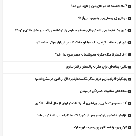
7 عادت ساده که مو های تان را نابود می کند!!
مو‌های زیر پوستی چرا به وجود می‌آیند؟
نتایج یک نظرسنجی: داستان‌های هوش مصنوعی از نوشته‌های انسانی امتیاز بالاتری گرفتند
بذرپاش: حماقت ترامپ، ۲.۶ میلیارد بشکه نفت را از بازار جهانی حذف کرد
از خاکستر تا مثل؛ چگونه هیروشیما به سفیر صلح بدل شد؟
بقایی: برنامه‌ای برای سفر به پاکستان و قطر نداریم
پزشکیان:آذربایجان و تبریز سنگر شکست‌ناپذیر دفاع از قانون در مشروطه بود
نشانه‌های متفاوت افسردگی در مردان
10 مسمومیت غذایی با بیشترین آمار تلفات در ایران از سال 1404 تاکنون
افزایش تشخیص اوتیسم پس از کووید-۱۹، اما نه به دلیلی که فکر می‌کنید
کارگران و بازنشستگان، پول خرید دارو ندارند