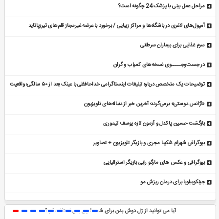
مراحل عمل بینی با پزشک 24 چگونه است؟
آمپول‌های لاغری در باشگاه‌ها و مراکز زیبایی / برخورد با عرضه غیرمجاز قلم‌های تیرزپاتاید
سرم غذایی برای بیماران سرطانی
در جست‌وجـــــوی نسخه‌های کمیاب و گران
توضیحات یک متخصص درباره تبلیغات اینستاگرامی خداحافظی با عینک بعد از ۵۰ سالگی؛ واقعیت
یا شایعه؟
«آژانس دوستی» برمی‌گردد؛ آخرین خبر از دنباله‌های تلویزیون
بازگشت حسین پاکدل و آزمون تازه یوسف تیموری
بیوگرافی شهرام شکیبا مجری و بازیگر تلویزیون + تصاویر
بیوگرافی و عکس های مارگو رابی بازیگر استرالیایی
جینکوبیلوبا برای درمان ریزش مو
آیا می توانید از ژل دوش بدن برای شستشوی بدن استفاده کرد؟