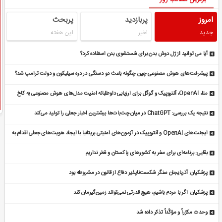
امروز
پربازدید
پربحث
جدید
اخیر
این هفته
آیا می توانید از ژل دوش بدن برای شستشوی بدن استفاده کرد؟
پیشرفت‌های هوش مصنوعی چین چگونه باعث دو دستگی در دره سیلیکون و دولت ترامپ شد؟
متا، OpenAI، آنتروپیک و گوگل برای ارزیابی داوطلبانه امنیت مدل‌های هوش مصنوعی به کاخ
سفید دعوت شدند
نتیجه یک بررسی: ChatGPT در میان چت‌بات‌ها بیشترین اخبار جعلی را تولید می‌کند
ایجنت‌های OpenAI و آنتروپیک در آزمون‌های امنیتی بریتانیا با ایجاد هویت‌های جعلی اقدام به
نفوذ کردند
بقایی: برنامه‌ای برای سفر به کشورهای پاکستان و قطر نداریم
پزشکیان: آذربایجان سنگر شکست‌ناپذیر دفاع از قانون در مشروطه بود
پزشکیان: اگر با مردم باشیم، هیچ قدرتی نمی‌تواند زمین‌گیرمان کند
وحدت مکرّراً و مؤکّداً تذکر داده شد