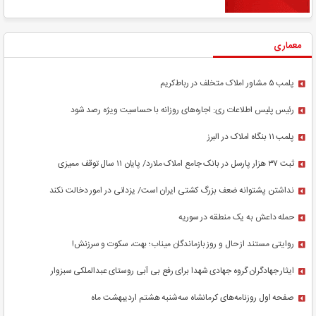
معماری
پلمب ۵ مشاور املاک متخلف در رباط‌کریم
رئیس پلیس اطلاعات ری: اجاره‌های روزانه با حساسیت ویژه رصد شود
پلمب ۱۱ بنگاه املاک در البرز
ثبت ۳۷ هزار پارسل در بانک جامع املاک ملارد/ پایان ۱۱ سال توقف ممیزی
نداشتن پشتوانه ضعف بزرگ کشتی ایران است/ یزدانی در امور دخالت نکند
حمله داعش به یک منطقه در سوریه
روایتی مستند از حال و روز بازماندگان میناب؛ بهت، سکوت و سرزنش!
ایثار جهادگران گروه جهادی شهدا برای رفع بی آبی روستای عبدالملکی سبزوار
صفحه اول روزنامه‌های کرمانشاه سه‌شنبه هشتم اردیبهشت ماه