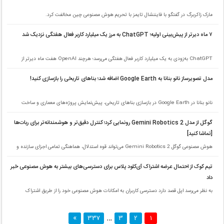
مارک زاکربرگ در گفتگو با فایننشال تایمز با تحریم هوش مصنوعی چین مخالفت کرد.
۷ ماه دیرتر از پیش‌بینی اولیه؛ ChatGPT به مرز یک میلیارد کاربر فعال هفتگی نزدیک شد
ChatGPT به‌زودی به یک میلیارد کاربر فعال هفتگی می‌رسد؛ هرچند OpenAI هفت ماه دیرتر از
برنامه به این نقطه عطف نزدیک شده است.
مدل تصویرساز نانو بنانا به Google Earth اضافه شد؛ بناهای تاریخی را بازسازی کنید!
نانو بنانا در Google Earth در بازسازی بناهای تاریخی، پیش‌نمایش پروژه‌های معماری و ساخت
اینفوگرافی کاربرد دارد.
گوگل از مدل Gemini Robotics 2 رونمایی کرد؛ کنترل دقیق‌تر و هوشمندانه‌تر برای ربات‌ها
[تماشا کنید]
هوش مصنوعی گوگل Gemini Robotics 2 می‌تواند قوه استدلال، هماهنگی تمامی اجزای سازنده و
احساس خطر را به ربات‌ها بیفزاید.
تیم کوک از احتمال عرضه اشتراک آی‌کلود پلاس برای دسترسی‌های بیشتر به هوش مصنوعی خبر
داد
به نظر می‌رسد اپل قصد دارد دسترسی کاربران به امکانات هوش مصنوعی خود را از طریق اشتراک
آی‌کلود پلاس افزایش دهد.
…
337
3
2
1