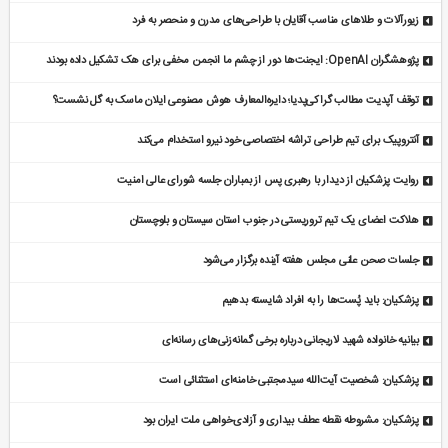
زیورآلات و طلاهای مناسب آقایان با طراحی‌های مدرن و منحصر به فرد
پژوهشگران OpenAI: ایجنت‌ها دور از چشم ما انجمن مخفی برای هک تشکیل داده بودند
توقف آپدیت مطالب گراکی‌پدیا؛ دایره‌المعارف هوش مصنوعی ایلان ماسک به گل نشست؟
آنتروپیک برای تیم طراحی تراشه اختصاصی خود نیرو استخدام می‌کند
روایت پزشکیان از دیدار با رهبری پس از بمباران جلسه شورای عالی امنیت
هلاکت اعضای یک تیم تروریستی در جنوب استان سیستان و بلوچستان
جلسات صحن علنی مجلس هفته آینده برگزار می‌شود
پزشکیان: باید پُست‌ها را به افراد شایسته بدهیم
بیانیه خانواده شهید لاریجانی درباره برخی گمانه‌زنی‌های رسانه‌ای
پزشکیان: شخصیت آیت‌الله سیدمجتبی خامنه‌ای استثنائی است
پزشکیان: مشروطه نقطه عطف بیداری و آزادی‌خواهی ملت ایران بود