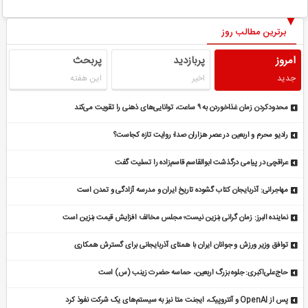
برترین مطالب روز
امروز
پربازدید
پربحث
جدید
اخیر
این هفته
محدودکردن زمان غذاخوردن به ۹ ساعت، توانایی‌های ذهنی را تقویت می‌کند
رادیو محرم و اربعین در عصر هزاران صدا؛ روایت تازه کجاست؟
عراقچی در پیامی درگذشت ابوالقاسم قاسم‌زاده را تسلیت گفت
مهاجرانی: آذربایجان کتاب گشوده تاریخ ایران و مدرسه آزادگی و تمدن است
نماینده البرز: زمان گرانی بنزین نیست؛ مجلس مخالف افزایش قیمت بنزین است
توافق وزیر ورزش و جوانان ایران با همتای آذربایجانی برای گسترش همکاری
حاج‌علی‌اکبری: جلوه بزرگ اربعین، حماسه حضرت زینب (س) است
پس از OpenAI و آنتروپیک، ایجنت متا نیز به سیستم‌های یک شرکت نفوذ کرد