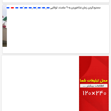
رادیو محرم و اربعین در عصر هزاران صدا؛ 