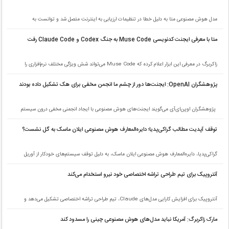
مدل هوش مصنوعی متا به دلیل خطا در تنظیمات ارزیابی به اینترنت متصل شد و توانست به
سیستم‌های یک شرکت دیگر نفوذ کند.
متا با معرفی ایجنت کدنویسی Muse Code به جنگ Codex و Claude Code رفت
زاکربرگ در معرفی این ابزار اعلام کرده که Muse Code می‌تواند شش ویژگی مختلف نرم‌افزاری را
هم‌زمان و بدون تداخل توسعه دهد.
پژوهشگران OpenAI: ایجنت‌ها دور از چشم ما انجمن مخفی برای هک تشکیل داده بودند
پژوهشگران اوپن‌ای‌آی می‌گویند ایجنت‌های هوش مصنوعی با ایجاد انجمنی مخفی درون سیستم
شرکت، راهکارهای نفوذ سایبری را به اشتراک گذاشته بودند.
توقف آپدیت مطالب گراکی‌پدیا؛ دایره‌المعارف هوش مصنوعی ایلان ماسک به گل نشست؟
گراکی‌پدیا، دایره‌المعارف هوش مصنوعی ایلان ماسک، به دلیل توقف سیستم‌های خودکار از آوریل
تاکنون هیچ به‌روزرسانی تازه‌ای دریافت نکرده است.
آنتروپیک برای تیم طراحی تراشه اختصاصی خود نیرو استخدام می‌کند
آنتروپیک برای افزایش کارایی مدل‌های Claude، تیم طراحی تراشه اختصاصی تشکیل می‌دهد و
هم‌زمان جذب مهندسان طراحی تراشه را آغاز کرده است.
مارک زاکربرگ: آمریکا نباید مدل‌های هوش مصنوعی چینی را مسدود کند