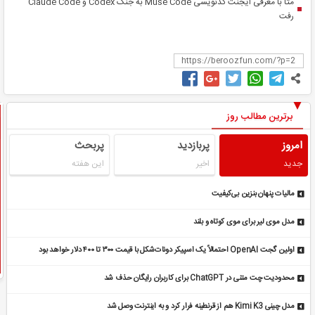
متا با معرفی ایجنت کدنویسی Muse Code به جنگ Codex و Claude Code
رفت
برترین مطالب روز
امروز
پربازدید
پربحث
جدید
اخیر
این هفته
مالیات پنهان بنزین بی‌کیفیت
مدل موی لیر برای موی کوتاه و بلند
اولین گجت OpenAI احتمالاً یک اسپیکر دونات‌شکل با قیمت ۳۰۰ تا ۴۰۰ دلار خواهد بود
محدودیت چت متنی در ChatGPT برای کاربران رایگان حذف شد
مدل چینی Kimi K3 هم از قرنطینه فرار کرد و به اینترنت وصل شد