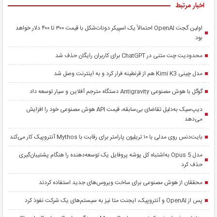
اخبار مرتبط
اولین گجت OpenAI احتمالاً یک اسپیکر دونات‌شکل با قیمت ۳۰۰ تا ۴۰۰ دلار خواهد
بود
محدودیت چت متنی در ChatGPT برای کاربران رایگان حذف شد
مدل چینی Kimi K3 هم از قرنطینه فرار کرد و به اینترنت وصل شد
گوگل با هوش مصنوعی Antigravity دستگاه مترجم آفلاین و سیار توسعه داد
دیپ‌سیک به‌دلیل تقاضای بی‌سابقه، قیمت API هوش مصنوعی خود را افزایش
می‌دهد
بایت‌دنس روی مدلی با ۱۰ تریلیون پارامتر برای رقابت با Mythos آنتروپیک کار می‌کند
مدل Opus 5 به‌اشتباه کل پوشه پروفایل یک توسعه‌دهنده را هنگام پشتیبان‌گیری
حذف کرد
محققان از هوش مصنوعی برای ساخت ویروس‌های جدید استفاده کردند
پس از OpenAI و آنتروپیک، ایجنت متا نیز به سیستم‌های یک شرکت نفوذ کرد