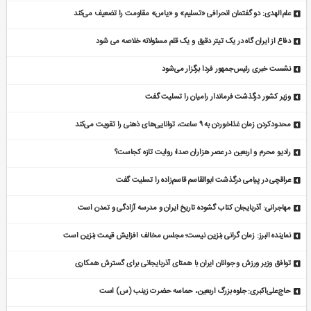
علم‌الهدی: دو گفتمان انحرافی «تسلیم» و «یاس» مقاومت را تضعیف می‌کند
دفاع از ایران گاه در یک تیتر دقیق و یک قلم مسئولانه خلاصه می شود
نشست خبری رئیس‌جمهور فردا برگزار می‌شود
وزیر کشور درگذشت فرماندار رامیان را تسلیت گفت
محدودکردن زمان غذاخوردن به ۹ ساعت، توانایی‌های ذهنی را تقویت می‌کند
رادیو محرم و اربعین در عصر هزاران صدا؛ روایت تازه کجاست؟
عراقچی در پیامی درگذشت ابوالقاسم قاسم‌زاده را تسلیت گفت
مهاجرانی: آذربایجان کتاب گشوده تاریخ ایران و مدرسه آزادگی و تمدن است
نماینده البرز: زمان گرانی بنزین نیست؛ مجلس مخالف افزایش قیمت بنزین است
توافق وزیر ورزش و جوانان ایران با همتای آذربایجانی برای گسترش همکاری
حاج‌علی‌اکبری: جلوه بزرگ اربعین، حماسه حضرت زینب (س) است