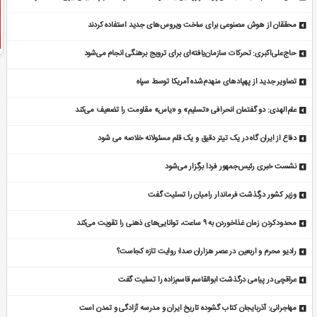
محققان از هوش مصنوعی برای ساخت ویروس‌های جدید استفاده کردند
حاج‌علی‌اکبری: تحرکات سازمان‌یافته‌ای برای ترویج برهنگی انجام می‌شود
تصاویر جدید از پهپادهای منهدم‌شده آمریکا توسط سپاه
علم‌الهدی: دو گفتمان انحرافی «تسلیم» و «یاس» مقاومت را تضعیف می‌کند
دفاع از ایران گاه در یک تیتر دقیق و یک قلم مسئولانه خلاصه می شود
نشست خبری رئیس‌جمهور فردا برگزار می‌شود
وزیر کشور درگذشت فرماندار رامیان را تسلیت گفت
محدودکردن زمان غذاخوردن به ۹ ساعت، توانایی‌های ذهنی را تقویت می‌کند
رادیو محرم و اربعین در عصر هزاران صدا؛ روایت تازه کجاست؟
عراقچی در پیامی درگذشت ابوالقاسم قاسم‌زاده را تسلیت گفت
مهاجرانی: آذربایجان کتاب گشوده تاریخ ایران و مدرسه آزادگی و تمدن است