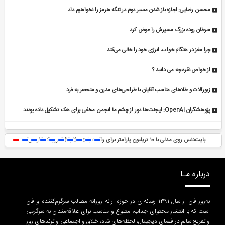
محسن رضایی: اجازه باز شدن مسیر دوم در تنگه هرمز را نخواهیم داد
سرطان روده بزرگ مسیرش را عوض کرد
چرا مغز در هنگام خواب، انرژی خود را خالی می‌کند
از خواص نقره چه می دانید ؟
زیورآلات و طلاهای مناسب آقایان با طراحی‌های مدرن و منحصر به فرد
پژوهشگران OpenAI: ایجنت‌ها دور از چشم ما انجمن مخفی برای هک تشکیل داده بودند
بایت‌دنس روی مدلی با ۱۰ تریلیون پارامتر برای رقابت با Mythos آنتروپیک کار می‌کند
درباره مـا
به‌روز فان از سال ۱۳۹۱ رسانه‌ای در حوزه ارائه روزانه مطالب سرگرم‌کننده و فان
است که با انتشار محتوای جذاب، متنوع و مناسب برای علاقه‌مندان به سرگرمی
و تفریح سالم در فضای دیجیتال، لحظه‌های شاد، خلاق و اجتماعی و ترندهای روز