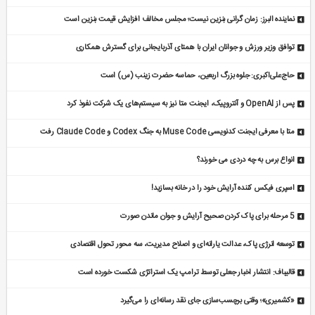
نماینده البرز: زمان گرانی بنزین نیست؛ مجلس مخالف افزایش قیمت بنزین است
توافق وزیر ورزش و جوانان ایران با همتای آذربایجانی برای گسترش همکاری
حاج‌علی‌اکبری: جلوه بزرگ اربعین، حماسه حضرت زینب (س) است
پس از OpenAI و آنتروپیک، ایجنت متا نیز به سیستم‌های یک شرکت نفوذ کرد
متا با معرفی ایجنت کدنویسی Muse Code به جنگ Codex و Claude Code رفت
انواع برس به چه دردی می خورند؟
اسپری فیکس کننده آرایش خود را در خانه بسازید!
5 مرحله برای پاک کردن صحیح آرایش و جوان ماندن صورت
توسعه انرژی پاک، عدالت یارانه‌ای و اصلاح مدیریت، سه محور تحول اقتصادی
قالیباف: انتشار اخبار جعلی توسط ترامپ یک استراتژی شکست خورده است
«کشمیری»؛ وقتی برچسب‌سازی جای نقد رسانه‌ای را می‌گیرد