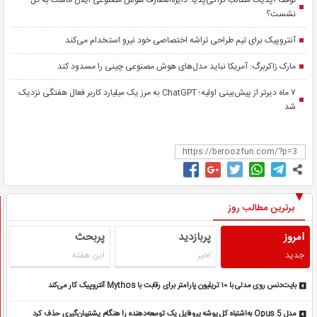
توقف آپدیت مطالب گراکی‌پدیا؛ دایره‌المعارف هوش مصنوعی ایلان ماسک به گل
نشست؟
آنتروپیک برای تیم طراحی تراشه اختصاصی خود نیرو استخدام می‌کند
مارک زاکربرگ: آمریکا نباید مدل‌های هوش مصنوعی چینی را مسدود کند
۷ ماه دیرتر از پیش‌بینی اولیه؛ ChatGPT به مرز یک میلیارد کاربر فعال هفتگی نزدیک
شد
برترین مطالب روز
امروز
پربازدید
پربحث
جدید
اخیر
این هفته
بایت‌دنس روی مدلی با ۱۰ تریلیون پارامتر برای رقابت با Mythos آنتروپیک کار می‌کند
مدل Opus 5 به‌اشتباه کل پوشه پروفایل یک توسعه‌دهنده را هنگام پشتیبان‌گیری حذف کرد