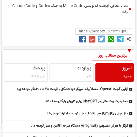
متا با معرفی ایجنت کدنویسی Muse Code به جنگ Codex و Claude Code
رفت
برترین مطالب روز
امروز
پربازدید
پربحث
جدید
اخیر
این هفته
اولین گجت OpenAI احتمالاً یک اسپیکر دونات‌شکل با قیمت ۳۰۰ تا ۴۰۰ دلار خواهد بود
محدودیت چت متنی در ChatGPT برای کاربران رایگان حذف شد
مدل چینی Kimi K3 هم از قرنطینه فرار کرد و به اینترنت وصل شد
گوگل با هوش مصنوعی Antigravity دستگاه مترجم آفلاین و سیار توسعه داد