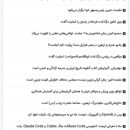
نشست خبری رئیس‌جمهور فردا برگزار می‌شود
وزیر کشور درگذشت فرماندار رامیان را تسلیت گفت
محدودکردن زمان غذاخوردن به ۹ ساعت، توانایی‌های ذهنی را تقویت می‌کند
رادیو محرم و اربعین در عصر هزاران صدا؛ روایت تازه کجاست؟
عراقچی در پیامی درگذشت ابوالقاسم قاسم‌زاده را تسلیت گفت
مهاجرانی: آذربایجان کتاب گشوده تاریخ ایران و مدرسه آزادگی و تمدن است
نماینده البرز: زمان گرانی بنزین نیست؛ مجلس مخالف افزایش قیمت بنزین است
توافق وزیر ورزش و جوانان ایران با همتای آذربایجانی برای گسترش همکاری
حاج‌علی‌اکبری: جلوه بزرگ اربعین، حماسه حضرت زینب (س) است
پس از OpenAI و آنتروپیک، ایجنت متا نیز به سیستم‌های یک شرکت نفوذ کرد
متا با معرفی ایجنت کدنویسی Muse Code به جنگ Codex و Claude Code رفت