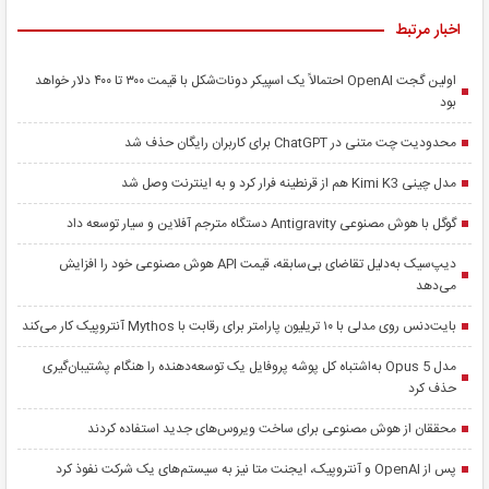
اخبار مرتبط
اولین گجت OpenAI احتمالاً یک اسپیکر دونات‌شکل با قیمت ۳۰۰ تا ۴۰۰ دلار خواهد
بود
محدودیت چت متنی در ChatGPT برای کاربران رایگان حذف شد
مدل چینی Kimi K3 هم از قرنطینه فرار کرد و به اینترنت وصل شد
گوگل با هوش مصنوعی Antigravity دستگاه مترجم آفلاین و سیار توسعه داد
دیپ‌سیک به‌دلیل تقاضای بی‌سابقه، قیمت API هوش مصنوعی خود را افزایش
می‌دهد
بایت‌دنس روی مدلی با ۱۰ تریلیون پارامتر برای رقابت با Mythos آنتروپیک کار می‌کند
مدل Opus 5 به‌اشتباه کل پوشه پروفایل یک توسعه‌دهنده را هنگام پشتیبان‌گیری
حذف کرد
محققان از هوش مصنوعی برای ساخت ویروس‌های جدید استفاده کردند
پس از OpenAI و آنتروپیک، ایجنت متا نیز به سیستم‌های یک شرکت نفوذ کرد