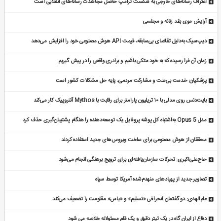
اعتراف رسانه‌های خارجی به شکست ترامپ حاصل مجاهدت رسانه‌های انقلابی است
آرایش موی بلند زنانه و مجلسی
دیپ‌سیک به‌دلیل تقاضای بی‌سابقه، قیمت API هوش مصنوعی خود را افزایش می‌دهد
زمان آن فرا رسیده که به خود متکی باشیم و برادری واقعی را در پیش گیریم
پزشکیان: خدمت بی‌منت و مشارکت مردمی، پایه حل مشکلات کشور است
بایت‌دنس روی مدلی با ۱۰ تریلیون پارامتر برای رقابت با Mythos آنتروپیک کار می‌کند
مدل Opus 5 به‌اشتباه کل پوشه پروفایل یک توسعه‌دهنده را هنگام پشتیبان‌گیری حذف کرد
محققان از هوش مصنوعی برای ساخت ویروس‌های جدید استفاده کردند
حاج‌علی‌اکبری: تحرکات سازمان‌یافته‌ای برای ترویج برهنگی انجام می‌شود
تصاویر جدید از پهپادهای منهدم‌شده آمریکا توسط سپاه
علم‌الهدی: دو گفتمان انحرافی «تسلیم» و «یاس» مقاومت را تضعیف می‌کند
دفاع از ایران گاه در یک تیتر دقیق و یک قلم مسئولانه خلاصه می شود